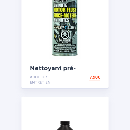
Nettoyant pré-
vidange
ADDITIF /
7,90
€
ENTRETIEN