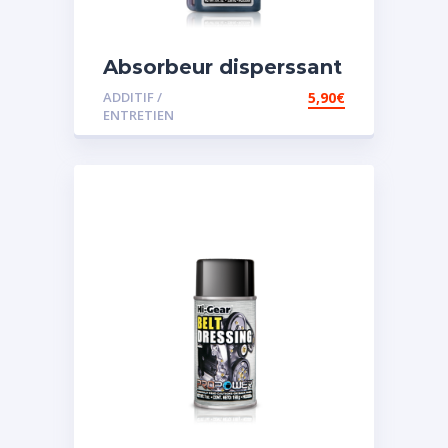
Absorbeur disperssant
d’eau pour carburant
ADDITIF /
5,90
€
ENTRETIEN