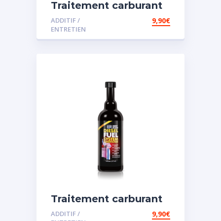
Traitement carburant
diesel et essence
ADDITIF /
9,90
€
ENTRETIEN
Traitement carburant
spécial diesel
ADDITIF /
9,90
€