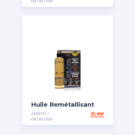
ENTRETIEN
Huile Remétallisant
Moteur SMT2
ADDITIF /
25,90
€
ENTRETIEN