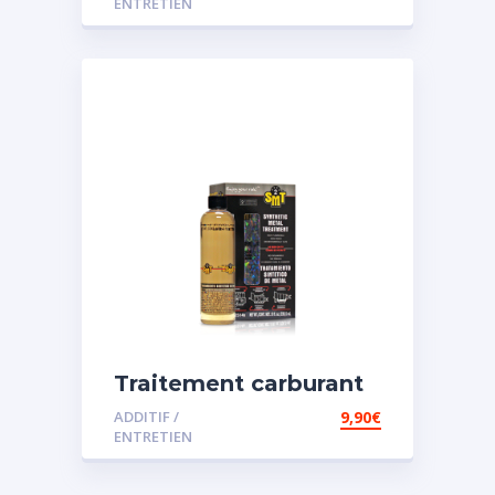
ENTRETIEN
Traitement carburant
spécial essence
ADDITIF /
9,90
€
ENTRETIEN