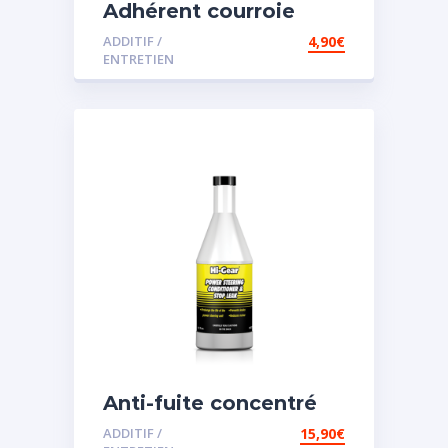
Adhérent courroie
ADDITIF /
4,90
€
ENTRETIEN
Anti-fuite concentré
pour direction
ADDITIF /
15,90
€
assistée