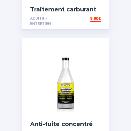
Traitement carburant
diesel et essence
ADDITIF /
9,90
€
ENTRETIEN
Anti-fuite concentré
pour direction