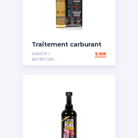
Traitement carburant
spécial essence
ADDITIF /
9,90
€
ENTRETIEN