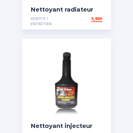
Nettoyant radiateur
ADDITIF /
5,90
€
ENTRETIEN
Nettoyant injecteur
diesel