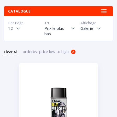
CATALOGUE
Per Page
Tri
Affichage
12
Prix le plus
Galerie
bas
orderby: price low to high
Clear All