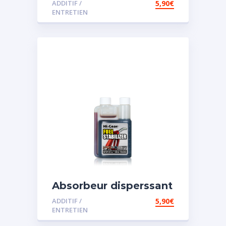
ADDITIF /
5,90
€
ENTRETIEN
Absorbeur disperssant
d’eau pour carburant
ADDITIF /
5,90
€
ENTRETIEN