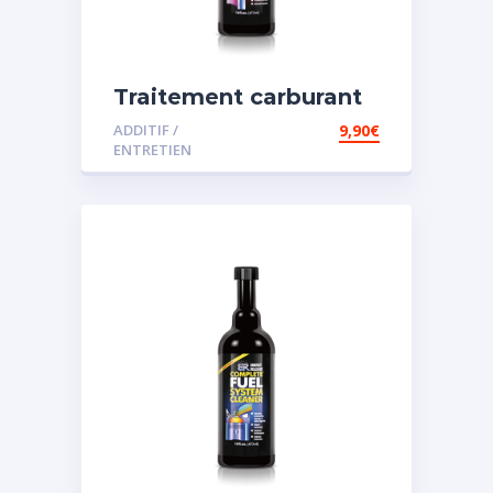
Traitement carburant
spécial diesel
ADDITIF /
9,90
€
ENTRETIEN