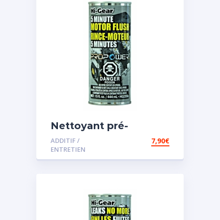
Nettoyant pré-
vidange
ADDITIF /
7,90
€
ENTRETIEN