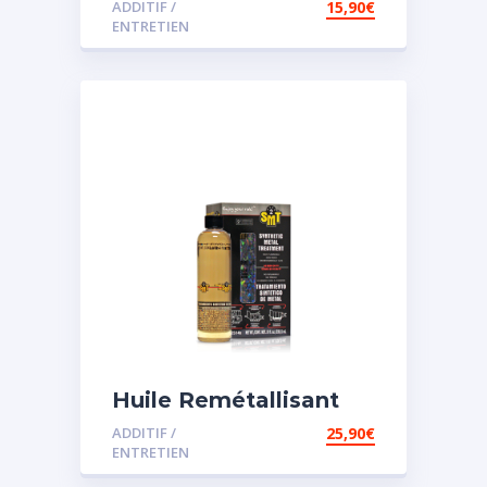
ADDITIF /
15,90
€
assistée
ENTRETIEN
Huile Remétallisant
Moteur SMT2
ADDITIF /
25,90
€
ENTRETIEN