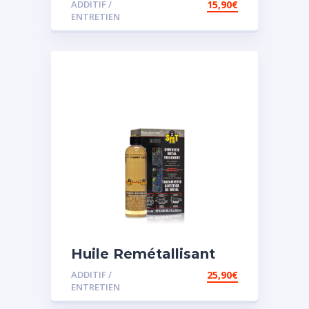
ADDITIF /
15,90
€
assistée
ENTRETIEN
Huile Remétallisant
Moteur SMT2
ADDITIF /
25,90
€
ENTRETIEN