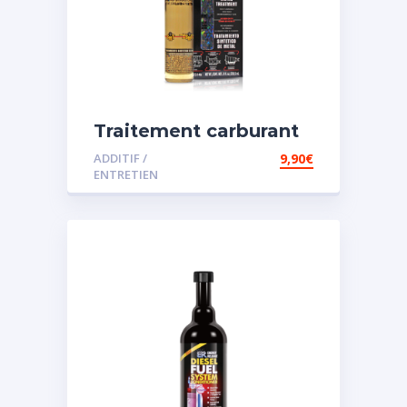
Traitement carburant
spécial essence
ADDITIF /
9,90
€
ENTRETIEN