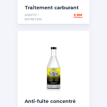
Traitement carburant
diesel et essence
ADDITIF /
9,90
€
ENTRETIEN
Anti-fuite concentré
pour direction