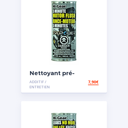
Nettoyant pré-
vidange
ADDITIF /
7,90
€
ENTRETIEN