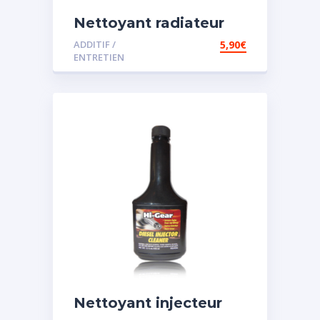
Nettoyant radiateur
ADDITIF /
5,90
€
ENTRETIEN
Nettoyant injecteur
diesel