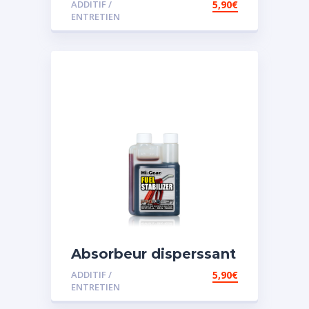
ADDITIF /
5,90
€
ENTRETIEN
Absorbeur disperssant
d’eau pour carburant
ADDITIF /
5,90
€
ENTRETIEN