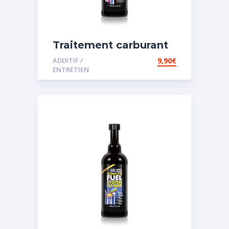
Traitement carburant
spécial diesel
ADDITIF /
9,90
€
ENTRETIEN