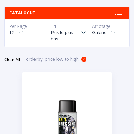
CATALOGUE
Per Page
Tri
Affichage
12
Prix le plus
Galerie
bas
orderby: price low to high
Clear All