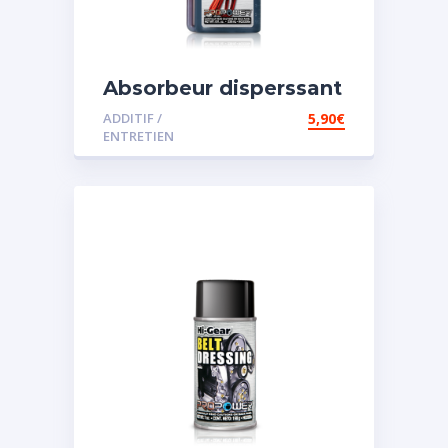
Absorbeur disperssant
d’eau pour carburant
ADDITIF /
5,90
€
ENTRETIEN