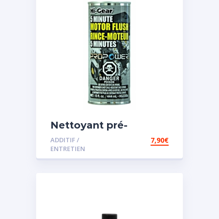
Nettoyant pré-
vidange
ADDITIF /
7,90
€
ENTRETIEN