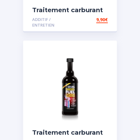
Traitement carburant
diesel et essence
ADDITIF /
9,90
€
ENTRETIEN
Traitement carburant
spécial diesel