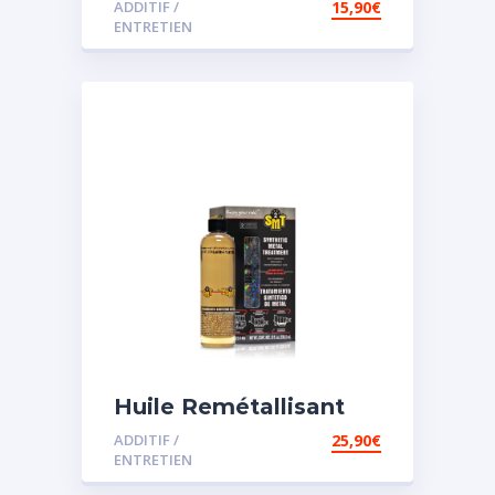
ADDITIF /
15,90
€
assistée
ENTRETIEN
Huile Remétallisant
Moteur SMT2
ADDITIF /
25,90
€
ENTRETIEN