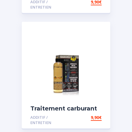
ADDITIF /
9,90
€
ENTRETIEN
Traitement carburant
spécial essence
ADDITIF /
9,90
€
ENTRETIEN