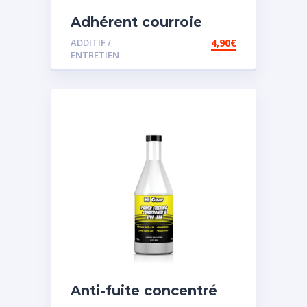
Adhérent courroie
ADDITIF /
4,90
€
ENTRETIEN
Anti-fuite concentré
pour direction