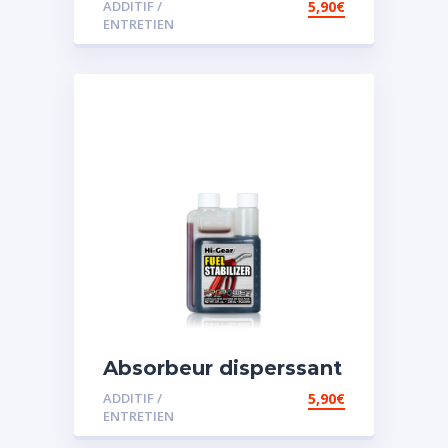
ADDITIF /
5,90
€
ENTRETIEN
Absorbeur disperssant
d’eau pour carburant
ADDITIF /
5,90
€
ENTRETIEN