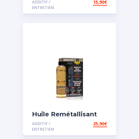
ADDITIF /
15,90
€
assistée
ENTRETIEN
Huile Remétallisant
Moteur SMT2
ADDITIF /
25,90
€
ENTRETIEN