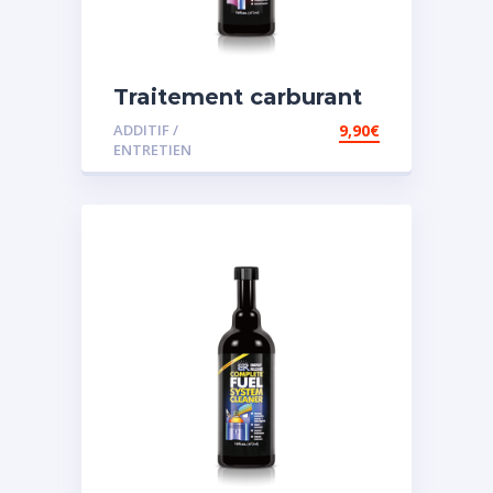
Traitement carburant
spécial diesel
ADDITIF /
9,90
€
ENTRETIEN