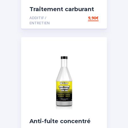
Traitement carburant
diesel et essence
ADDITIF /
9,90
€
ENTRETIEN
Anti-fuite concentré
pour direction