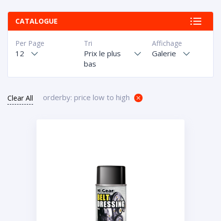
CATALOGUE
Per Page
Tri
Affichage
12
Prix le plus
Galerie
bas
orderby: price low to high
Clear All