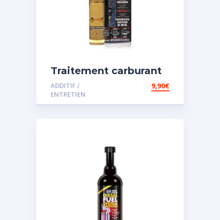
Traitement carburant
spécial essence
ADDITIF /
9,90
€
ENTRETIEN