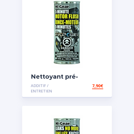
Nettoyant pré-
vidange
ADDITIF /
7,90
€
ENTRETIEN