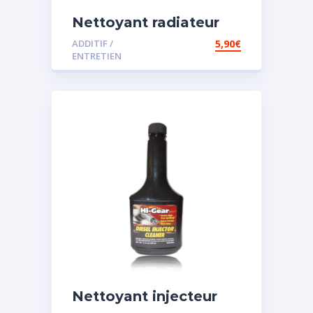
Nettoyant radiateur
ADDITIF /
5,90
€
ENTRETIEN
Nettoyant injecteur
diesel