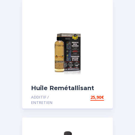
Huile Remétallisant
Moteur SMT2
ADDITIF /
25,90
€
ENTRETIEN