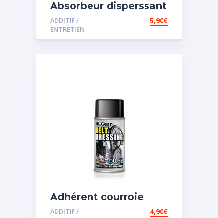
Absorbeur disperssant
d’eau pour carburant
ADDITIF /
5,90
€
ENTRETIEN
Adhérent courroie
ADDITIF /
4,90
€