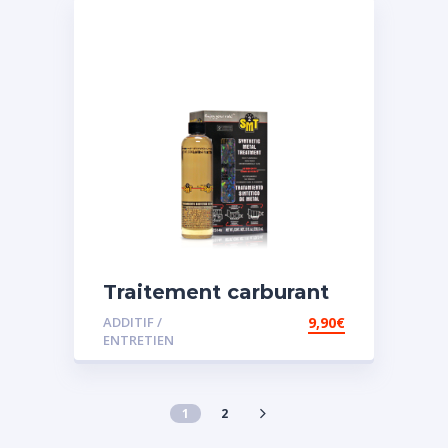
Traitement carburant
spécial essence
ADDITIF /
9,90
€
ENTRETIEN
1
2