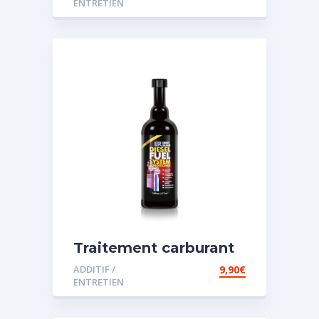
ENTRETIEN
Traitement carburant
spécial diesel
ADDITIF /
9,90
€
ENTRETIEN