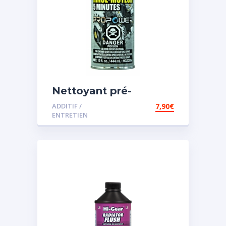
Nettoyant pré-
vidange
ADDITIF /
7,90
€
ENTRETIEN