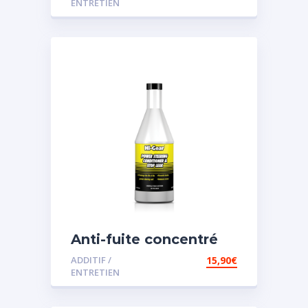
ENTRETIEN
Anti-fuite concentré
pour direction
ADDITIF /
15,90
€
assistée
ENTRETIEN