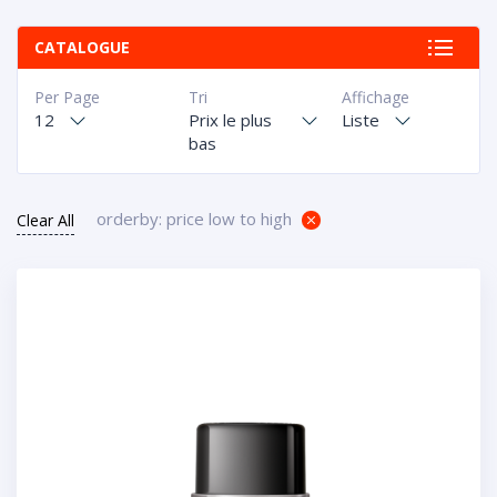
CATALOGUE
Per Page
Tri
Affichage
12
Prix le plus
Liste
bas
orderby: price low to high
Clear All