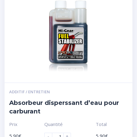
ADDITIF / ENTRETIEN
Absorbeur disperssant d’eau pour
carburant
Prix
Quantité
Total
5,90
€
5,90
€
-
+