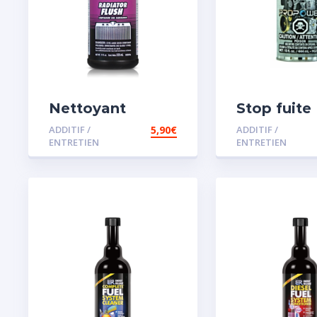
Nettoyant
Stop fuite
radiateur
moteur
ADDITIF /
5,90
€
ADDITIF /
ENTRETIEN
ENTRETIEN