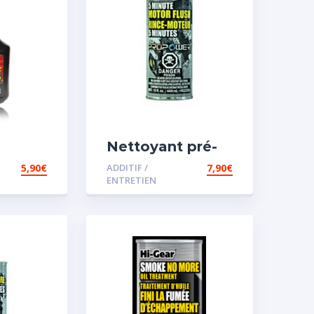
Nettoyant pré-
iesel
vidange
5,90
€
ADDITIF /
7,90
€
ENTRETIEN