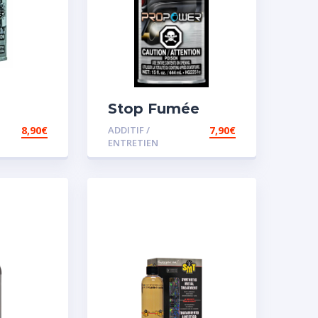
Stop Fumée
8,90
€
ADDITIF /
7,90
€
ENTRETIEN