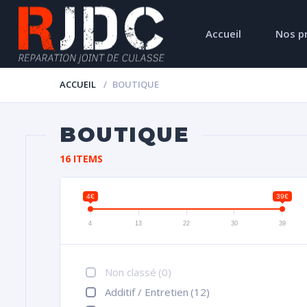
Accueil
Nos p
ACCUEIL
BOUTIQUE
BOUTIQUE
16 ITEMS
4€
39€
4
13
22
30
39
Non classé
(0)
Additif / Entretien
(12)