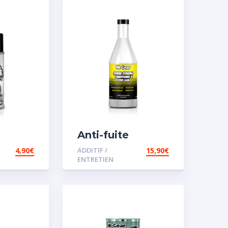
Anti-fuite
concentré pour
4,90
€
ADDITIF /
15,90
€
direction
ENTRETIEN
assistée