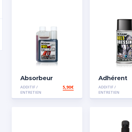
Absorbeur
Adhérent
disperssant
courroie
ADDITIF /
5,90
€
ADDITIF /
d’eau pour
ENTRETIEN
ENTRETIEN
carburant