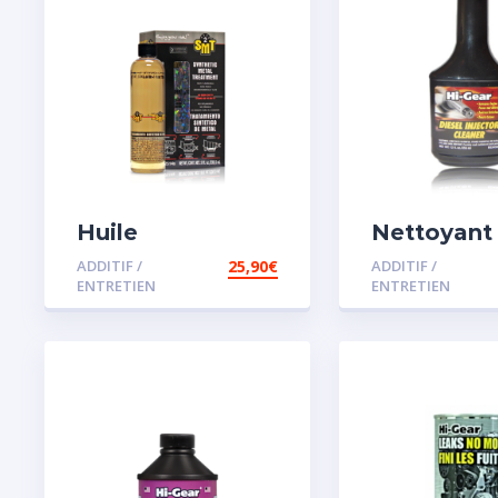
Huile
Nettoyant
Remétallisant
injecteur d
ADDITIF /
25,90
€
ADDITIF /
Moteur SMT2
ENTRETIEN
ENTRETIEN