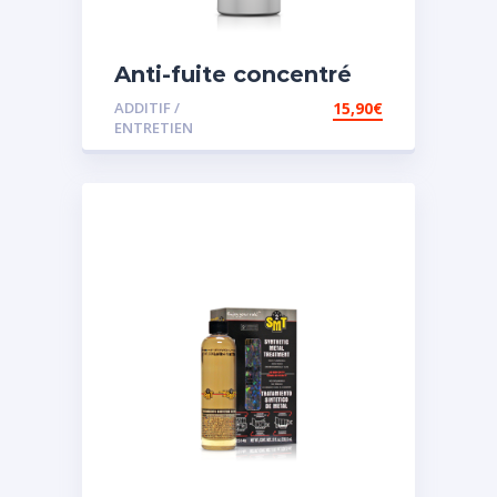
Anti-fuite concentré
pour direction
ADDITIF /
15,90
€
assistée
ENTRETIEN