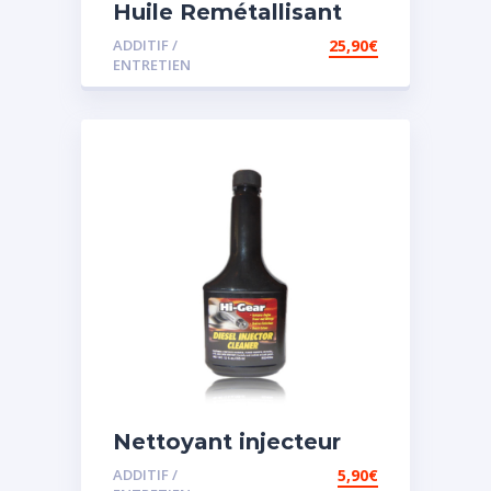
Huile Remétallisant
Moteur SMT2
ADDITIF /
25,90
€
ENTRETIEN
Nettoyant injecteur
diesel
ADDITIF /
5,90
€