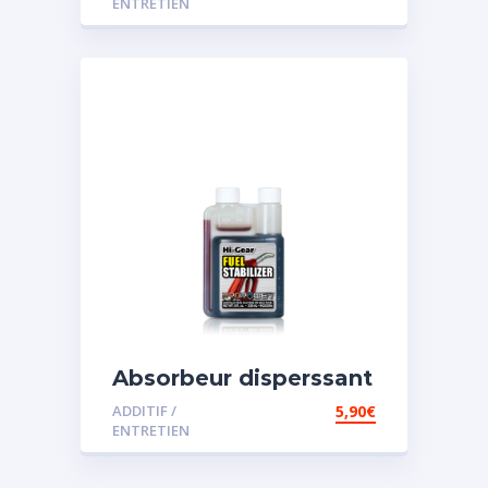
ENTRETIEN
Absorbeur disperssant
d’eau pour carburant
ADDITIF /
5,90
€
ENTRETIEN