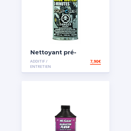
Nettoyant pré-
vidange
ADDITIF /
7,90
€
ENTRETIEN