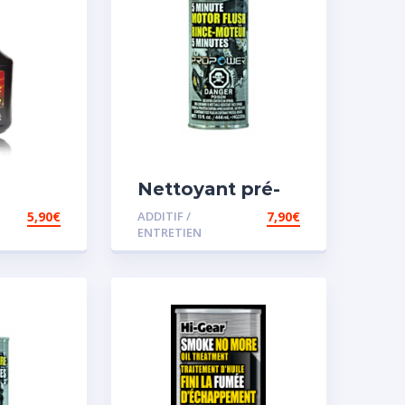
Nettoyant pré-
iesel
vidange
5,90
€
ADDITIF /
7,90
€
ENTRETIEN