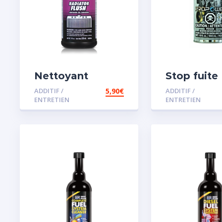
Nettoyant
Stop fuite
radiateur
moteur
ADDITIF /
5,90
€
ADDITIF /
ENTRETIEN
ENTRETIEN