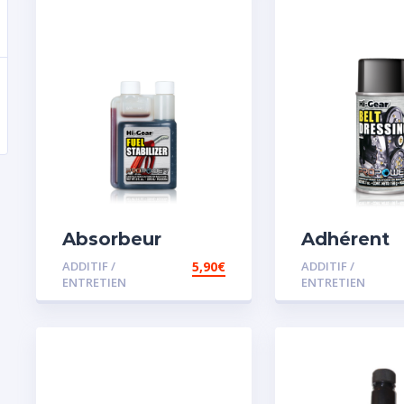
Absorbeur
Adhérent
disperssant
courroie
ADDITIF /
5,90
€
ADDITIF /
d’eau pour
ENTRETIEN
ENTRETIEN
carburant