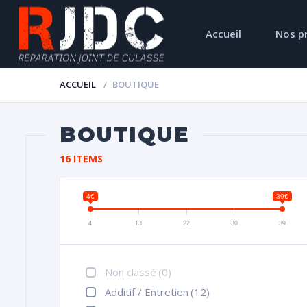
Accueil
Nos p
ACCUEIL
BOUTIQUE
BOUTIQUE
16 ITEMS
4€
39€
4
13
22
30
39
Non classé
(0)
Additif / Entretien
(12)