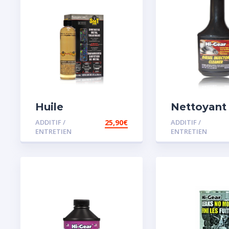
Huile
Nettoyant
Remétallisant
injecteur d
ADDITIF /
25,90
€
ADDITIF /
Moteur SMT2
ENTRETIEN
ENTRETIEN