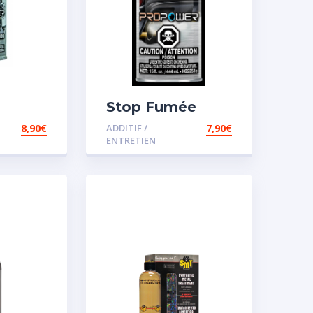
Stop Fumée
8,90
€
ADDITIF /
7,90
€
ENTRETIEN