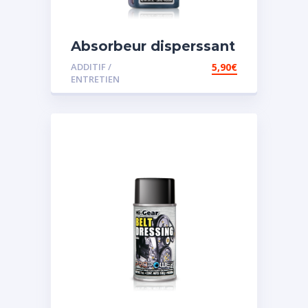
Absorbeur disperssant
d’eau pour carburant
ADDITIF /
5,90
€
ENTRETIEN