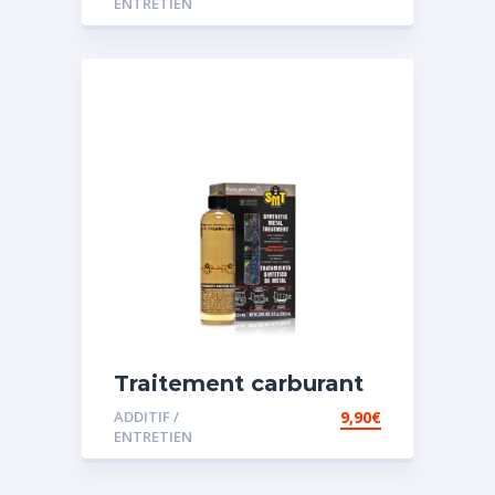
ENTRETIEN
Traitement carburant
spécial essence
ADDITIF /
9,90
€
ENTRETIEN