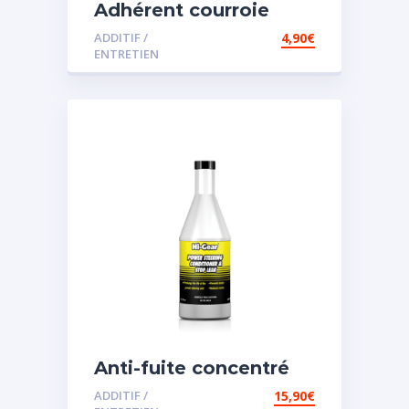
Adhérent courroie
ADDITIF /
4,90
€
ENTRETIEN
Anti-fuite concentré
pour direction
ADDITIF /
15,90
€
assistée