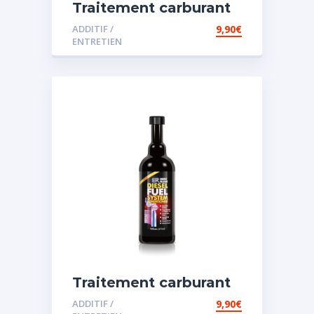
Traitement carburant
diesel et essence
ADDITIF /
9,90
€
ENTRETIEN
Traitement carburant
spécial diesel
ADDITIF /
9,90
€