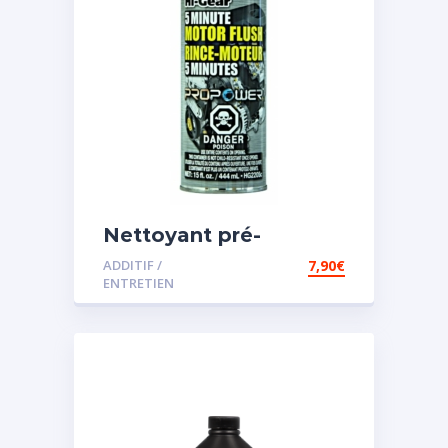
Nettoyant pré-
vidange
ADDITIF /
7,90
€
ENTRETIEN