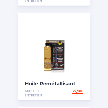
ENTRETIEN
Huile Remétallisant
Moteur SMT2
ADDITIF /
25,90
€
ENTRETIEN