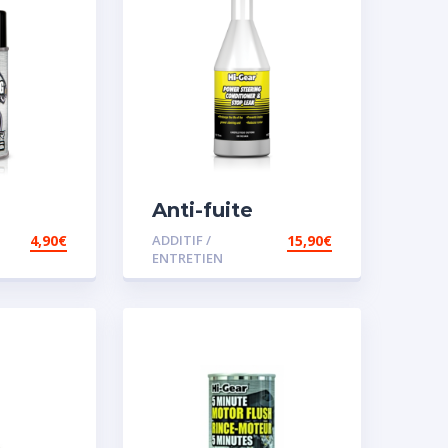
Anti-fuite
concentré pour
4,90
€
ADDITIF /
15,90
€
direction
ENTRETIEN
assistée