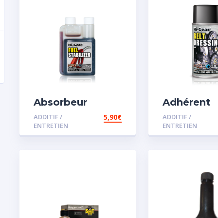
Absorbeur
Adhérent
disperssant
courroie
ADDITIF /
5,90
€
ADDITIF /
d’eau pour
ENTRETIEN
ENTRETIEN
carburant