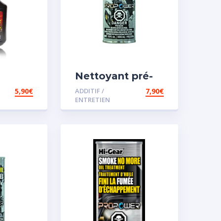
Nettoyant pré-
iesel
vidange
5,90
€
ADDITIF /
7,90
€
ENTRETIEN