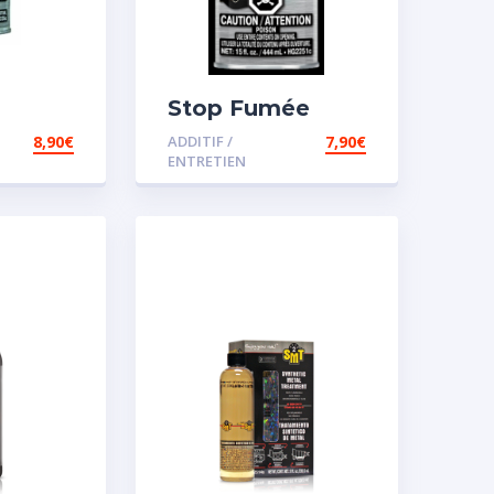
Stop Fumée
8,90
€
ADDITIF /
7,90
€
ENTRETIEN