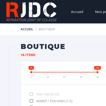
Accueil
Nos p
ACCUEIL
BOUTIQUE
BOUTIQUE
16 ITEMS
4€
39€
4
13
22
30
39
Non classé
(0)
Additif / Entretien
(12)