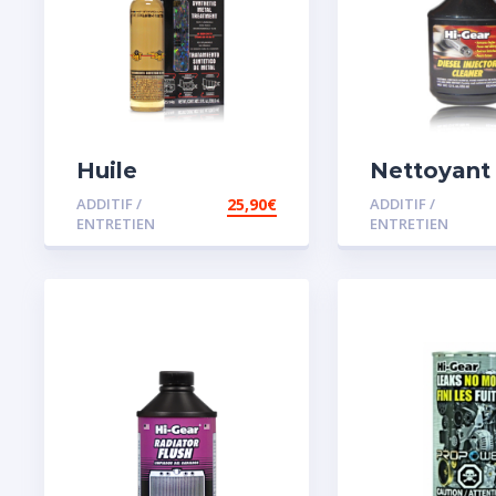
Huile
Nettoyant
Remétallisant
injecteur d
ADDITIF /
25,90
€
ADDITIF /
Moteur SMT2
ENTRETIEN
ENTRETIEN