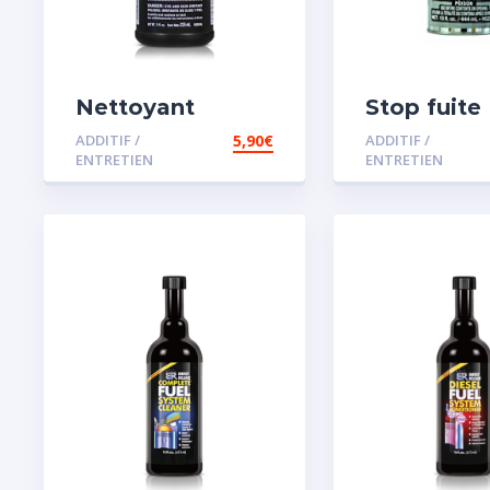
Nettoyant
Stop fuite
radiateur
moteur
ADDITIF /
5,90
€
ADDITIF /
ENTRETIEN
ENTRETIEN