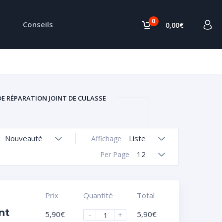
0
Conseils
0,00€
DE RÉPARATION JOINT DE CULASSE
Nouveauté
Liste
Affichage
12
Per Page
Prix
Quantité
Total
nt
5,90
€
5,90
€
-
+