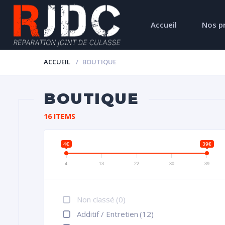
Accueil
Nos p
ACCUEIL
BOUTIQUE
BOUTIQUE
16 ITEMS
4€
39€
4
13
22
30
39
Non classé
(0)
Additif / Entretien
(12)