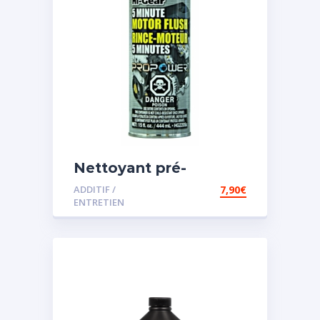
Nettoyant pré-
vidange
ADDITIF /
7,90
€
ENTRETIEN