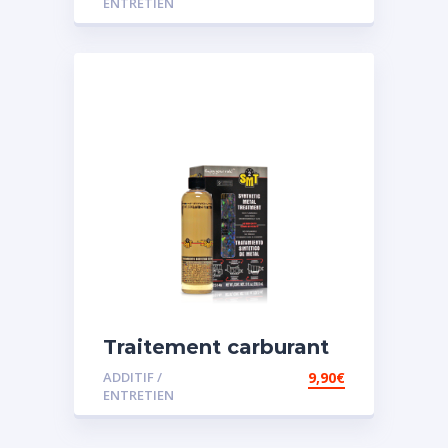
ENTRETIEN
Traitement carburant
spécial essence
ADDITIF /
9,90
€
ENTRETIEN