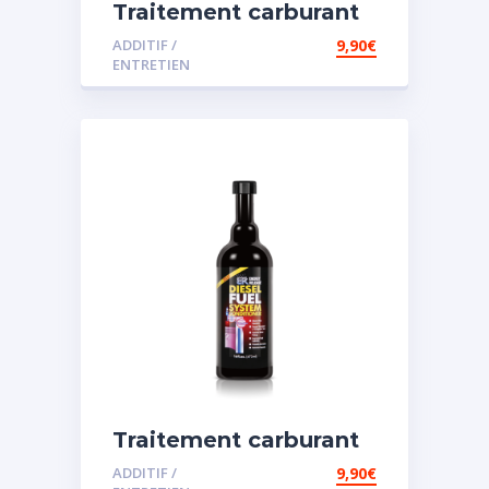
Traitement carburant
diesel et essence
ADDITIF /
9,90
€
ENTRETIEN
Traitement carburant
spécial diesel
ADDITIF /
9,90
€