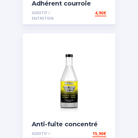
Adhérent courroie
ADDITIF /
4,90
€
ENTRETIEN
Anti-fuite concentré
pour direction
ADDITIF /
15,90
€
assistée