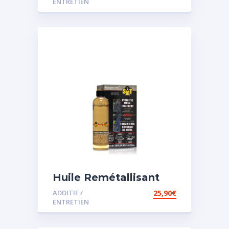
ENTRETIEN
Huile Remétallisant
Moteur SMT2
ADDITIF /
25,90
€
ENTRETIEN