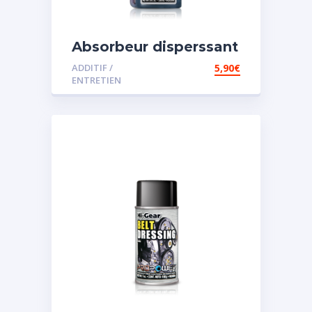
Absorbeur disperssant
d’eau pour carburant
ADDITIF /
5,90
€
ENTRETIEN