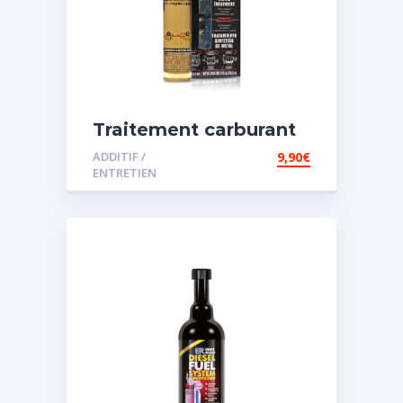
Traitement carburant
spécial essence
ADDITIF /
9,90
€
ENTRETIEN