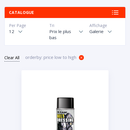
CATALOGUE
Per Page
Tri
Affichage
12
Prix le plus
Galerie
bas
orderby: price low to high
Clear All