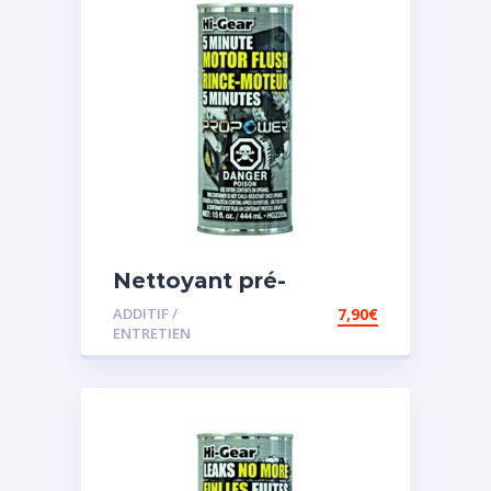
Nettoyant pré-
vidange
ADDITIF /
7,90
€
ENTRETIEN