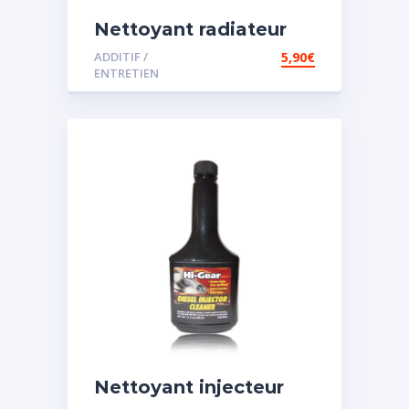
Nettoyant radiateur
ADDITIF /
5,90
€
ENTRETIEN
Nettoyant injecteur
diesel