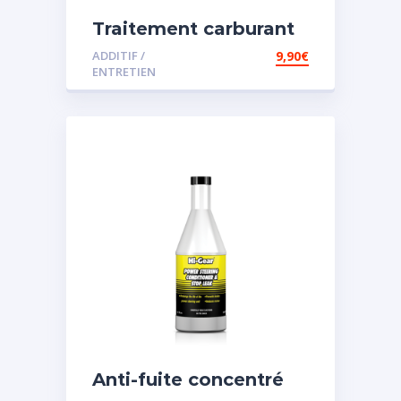
Traitement carburant
diesel et essence
ADDITIF /
9,90
€
ENTRETIEN
Anti-fuite concentré
pour direction