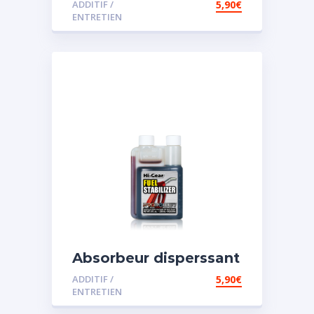
ADDITIF /
5,90
€
ENTRETIEN
Absorbeur disperssant
d’eau pour carburant
ADDITIF /
5,90
€
ENTRETIEN