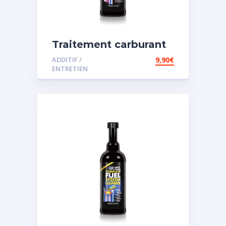
Traitement carburant
spécial diesel
ADDITIF /
9,90
€
ENTRETIEN