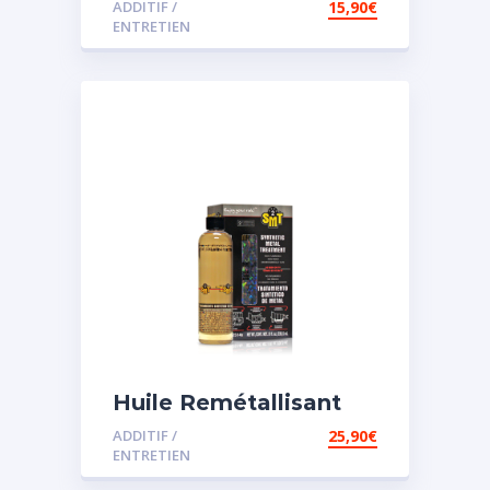
ADDITIF /
15,90
€
assistée
ENTRETIEN
Huile Remétallisant
Moteur SMT2
ADDITIF /
25,90
€
ENTRETIEN