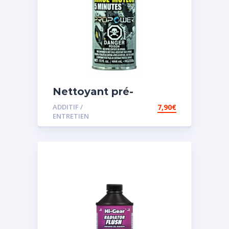
Nettoyant pré-
vidange
ADDITIF /
7,90
€
ENTRETIEN