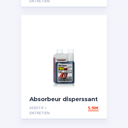
ENTRETIEN
Absorbeur disperssant
d’eau pour carburant
ADDITIF /
5,90
€
ENTRETIEN