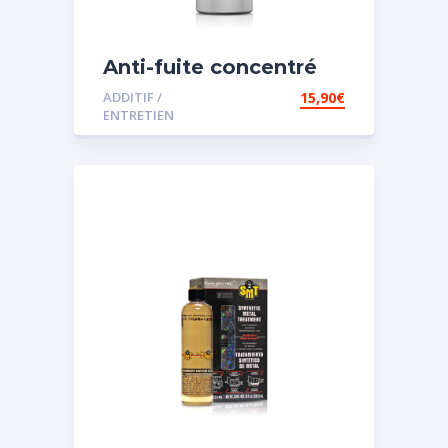
Anti-fuite concentré
pour direction
ADDITIF /
15,90
€
assistée
ENTRETIEN