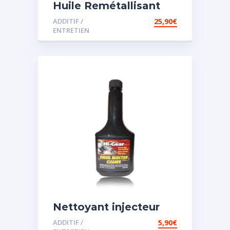
Huile Remétallisant
Moteur SMT2
ADDITIF /
25,90
€
ENTRETIEN
Nettoyant injecteur
diesel
ADDITIF /
5,90
€