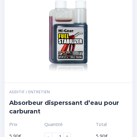
ADDITIF / ENTRETIEN
Absorbeur disperssant d’eau pour
carburant
Prix
Quantité
Total
5,90
€
5,90
€
-
+