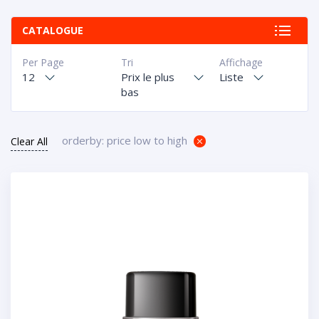
CATALOGUE
Per Page
Tri
Affichage
12
Prix le plus
Liste
bas
orderby: price low to high
Clear All