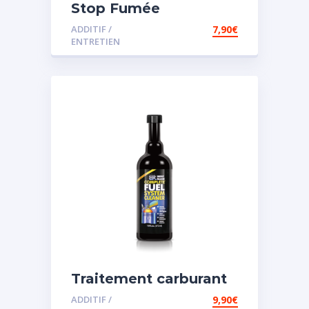
Stop Fumée
ADDITIF /
7,90
€
ENTRETIEN
Traitement carburant
diesel et essence
ADDITIF /
9,90
€