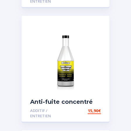
ENTRETIEN
Anti-fuite concentré
pour direction
ADDITIF /
15,90
€
assistée
ENTRETIEN