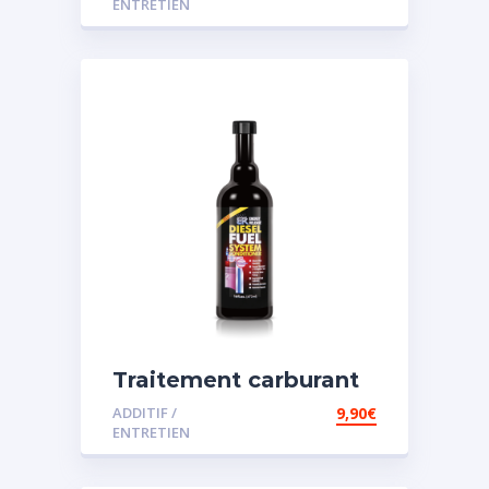
ENTRETIEN
Traitement carburant
spécial diesel
ADDITIF /
9,90
€
ENTRETIEN