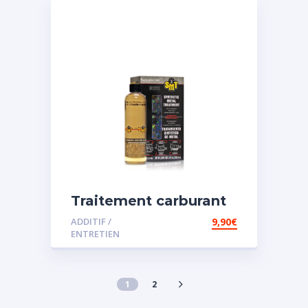
Traitement carburant
spécial essence
ADDITIF /
9,90
€
ENTRETIEN
1
2