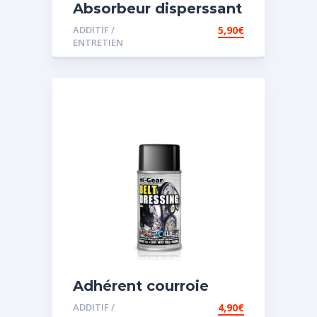
Absorbeur disperssant
d’eau pour carburant
ADDITIF /
5,90
€
ENTRETIEN
Adhérent courroie
ADDITIF /
4,90
€