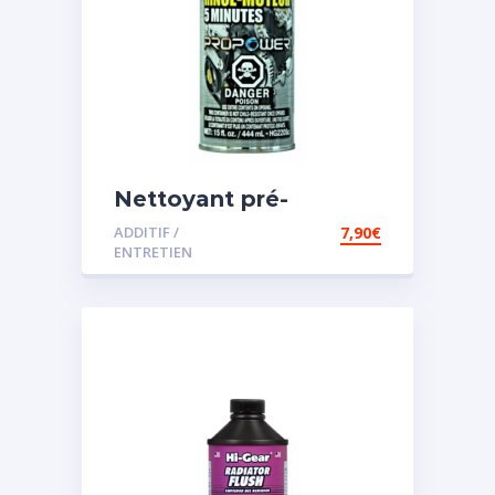
Nettoyant pré-
vidange
ADDITIF /
7,90
€
ENTRETIEN