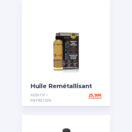
Huile Remétallisant
Moteur SMT2
ADDITIF /
25,90
€
ENTRETIEN