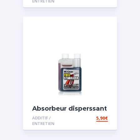
ENTRETIEN
Absorbeur disperssant
d’eau pour carburant
ADDITIF /
5,90
€
ENTRETIEN