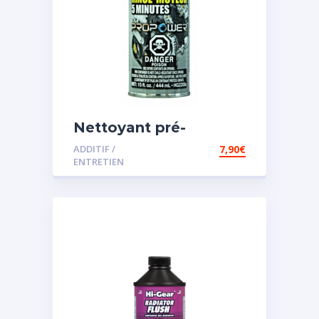
Nettoyant pré-
vidange
ADDITIF /
7,90
€
ENTRETIEN