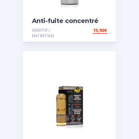
Anti-fuite concentré
pour direction
ADDITIF /
15,90
€
assistée
ENTRETIEN