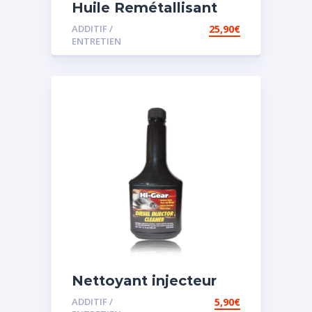
Huile Remétallisant
Moteur SMT2
ADDITIF /
25,90
€
ENTRETIEN
Nettoyant injecteur
diesel
ADDITIF /
5,90
€