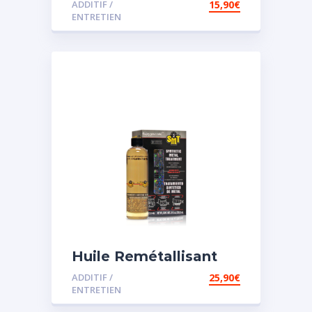
ADDITIF /
15,90
€
assistée
ENTRETIEN
Huile Remétallisant
Moteur SMT2
ADDITIF /
25,90
€
ENTRETIEN