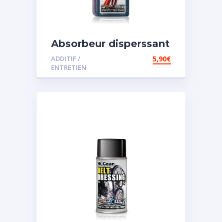
Absorbeur disperssant
d’eau pour carburant
ADDITIF /
5,90
€
ENTRETIEN