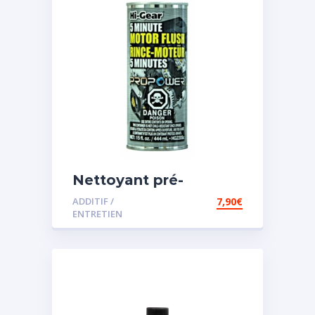
Nettoyant pré-
vidange
ADDITIF /
7,90
€
ENTRETIEN