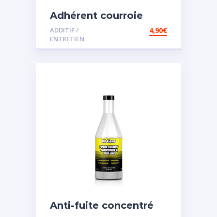
Adhérent courroie
ADDITIF /
4,90
€
ENTRETIEN
Anti-fuite concentré
pour direction