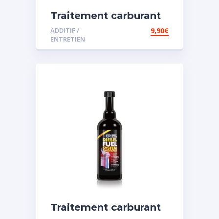
Traitement carburant
diesel et essence
ADDITIF /
9,90
€
ENTRETIEN
Traitement carburant
spécial diesel