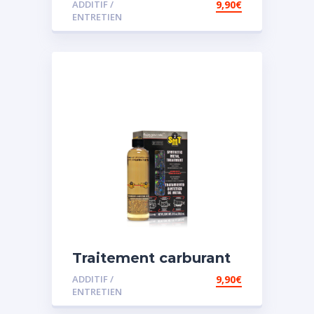
ADDITIF /
9,90
€
ENTRETIEN
Traitement carburant
spécial essence
ADDITIF /
9,90
€
ENTRETIEN