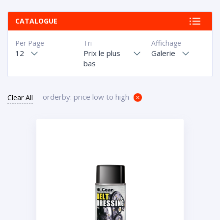
CATALOGUE
Per Page
Tri
Affichage
12
Prix le plus
Galerie
bas
orderby: price low to high
Clear All