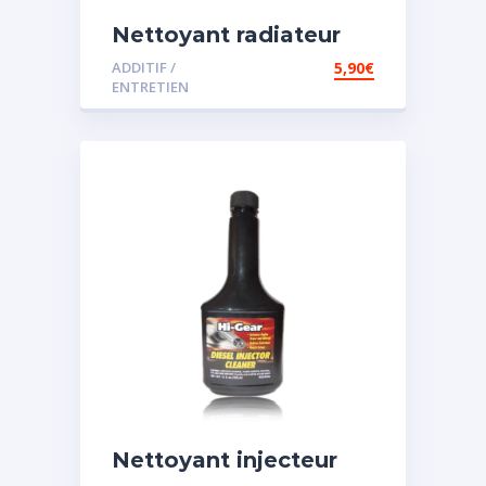
Nettoyant radiateur
ADDITIF /
5,90
€
ENTRETIEN
Nettoyant injecteur
diesel