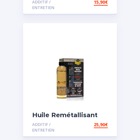
ADDITIF /
15,90
€
assistée
ENTRETIEN
Huile Remétallisant
Moteur SMT2
ADDITIF /
25,90
€
ENTRETIEN