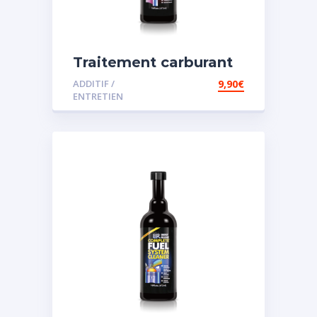
Traitement carburant
spécial diesel
ADDITIF /
9,90
€
ENTRETIEN