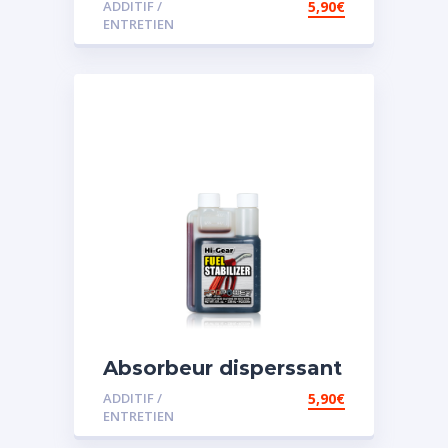
ADDITIF /
5,90
€
ENTRETIEN
Absorbeur disperssant
d’eau pour carburant
ADDITIF /
5,90
€
ENTRETIEN