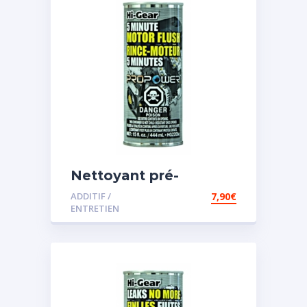
Nettoyant pré-
vidange
ADDITIF /
7,90
€
ENTRETIEN