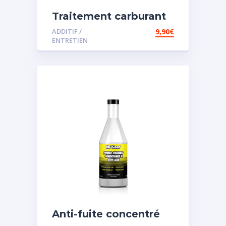
Traitement carburant
diesel et essence
ADDITIF /
9,90
€
ENTRETIEN
Anti-fuite concentré
pour direction