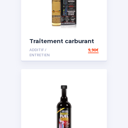
Traitement carburant
spécial essence
ADDITIF /
9,90
€
ENTRETIEN