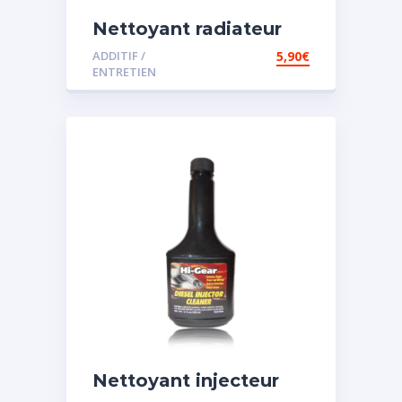
Nettoyant radiateur
ADDITIF /
5,90
€
ENTRETIEN
Nettoyant injecteur
diesel