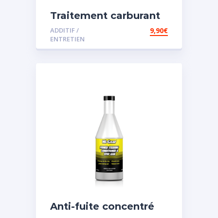
Traitement carburant
diesel et essence
ADDITIF /
9,90
€
ENTRETIEN
Anti-fuite concentré
pour direction