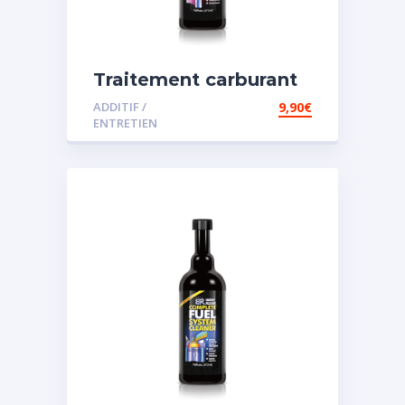
Traitement carburant
spécial diesel
ADDITIF /
9,90
€
ENTRETIEN