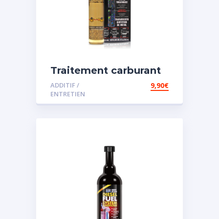
Traitement carburant
spécial essence
ADDITIF /
9,90
€
ENTRETIEN