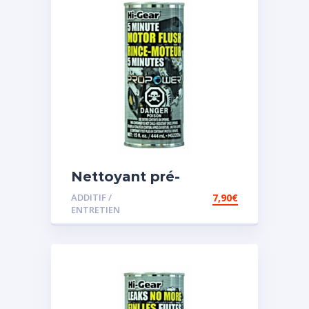
Nettoyant pré-
vidange
ADDITIF /
7,90
€
ENTRETIEN