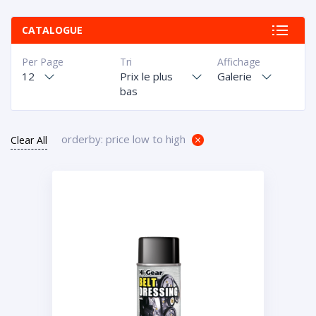
CATALOGUE
Per Page
Tri
Affichage
12
Prix le plus
Galerie
bas
orderby: price low to high
Clear All