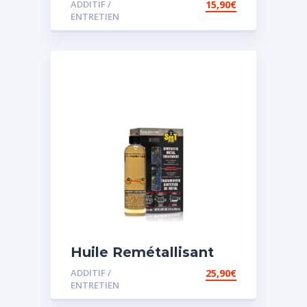
ADDITIF /
15,90
€
assistée
ENTRETIEN
Huile Remétallisant
Moteur SMT2
ADDITIF /
25,90
€
ENTRETIEN