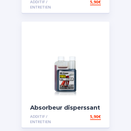
ADDITIF /
5,90
€
ENTRETIEN
Absorbeur disperssant
d’eau pour carburant
ADDITIF /
5,90
€
ENTRETIEN