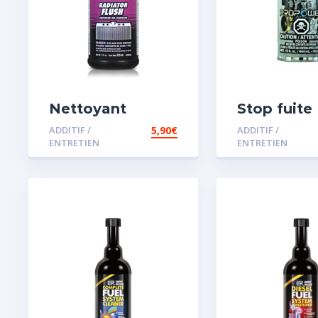
Nettoyant
Stop fuite
radiateur
moteur
ADDITIF /
5,90
€
ADDITIF /
ENTRETIEN
ENTRETIEN