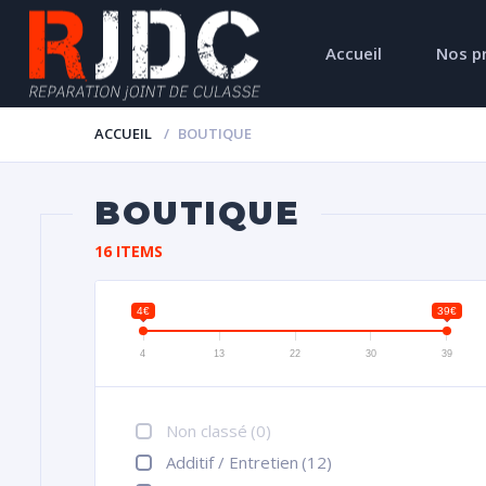
Accueil
Nos p
ACCUEIL
BOUTIQUE
BOUTIQUE
16 ITEMS
4€
39€
4
13
22
30
39
Non classé
(0)
Additif / Entretien
(12)