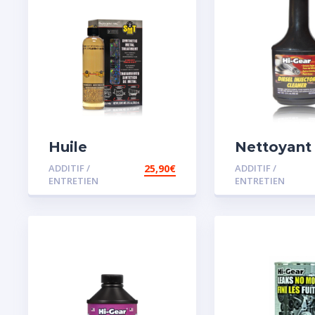
Huile
Nettoyant
Remétallisant
injecteur d
ADDITIF /
25,90
€
ADDITIF /
Moteur SMT2
ENTRETIEN
ENTRETIEN