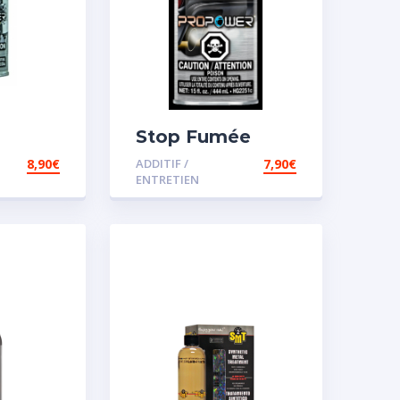
Stop Fumée
8,90
€
ADDITIF /
7,90
€
ENTRETIEN