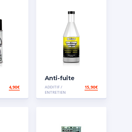
Anti-fuite
concentré pour
4,90
€
ADDITIF /
15,90
€
direction
ENTRETIEN
assistée