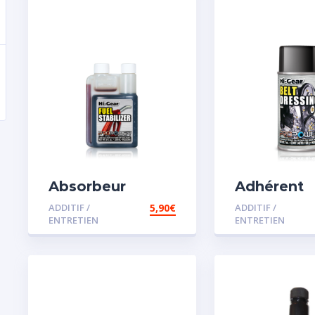
Absorbeur
Adhérent
disperssant
courroie
ADDITIF /
5,90
€
ADDITIF /
d’eau pour
ENTRETIEN
ENTRETIEN
carburant