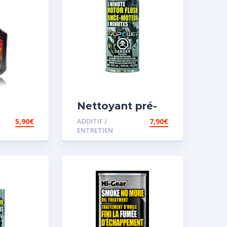
Nettoyant pré-
iesel
vidange
5,90
€
ADDITIF /
7,90
€
ENTRETIEN