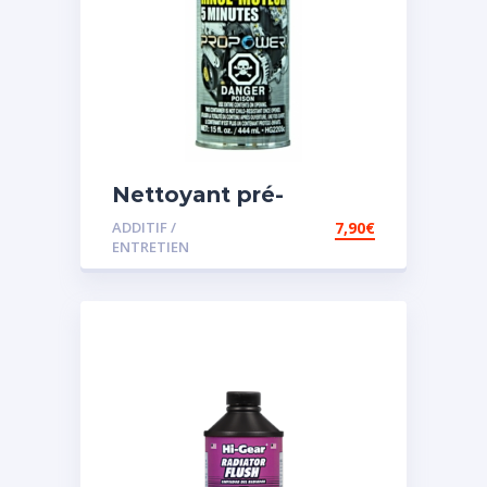
Nettoyant pré-
vidange
ADDITIF /
7,90
€
ENTRETIEN