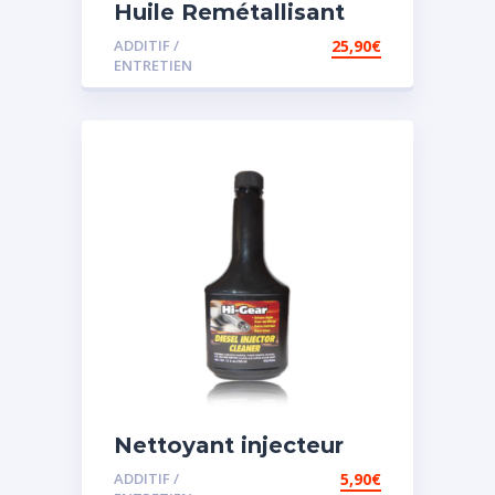
Huile Remétallisant
Moteur SMT2
ADDITIF /
25,90
€
ENTRETIEN
Nettoyant injecteur
diesel
ADDITIF /
5,90
€