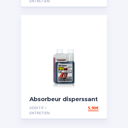
ENTRETIEN
Absorbeur disperssant
d’eau pour carburant
ADDITIF /
5,90
€
ENTRETIEN