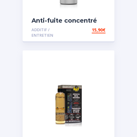
Anti-fuite concentré
pour direction
ADDITIF /
15,90
€
assistée
ENTRETIEN