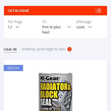
CATALOGUE
Per Page
Tri
Affichage
12
Prix le plus
Liste
haut
orderby: price high to low
Clear All
SPECIAL