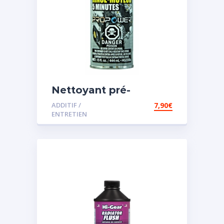
Nettoyant pré-
vidange
ADDITIF /
7,90
€
ENTRETIEN