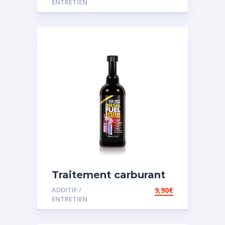
ENTRETIEN
Traitement carburant
spécial diesel
ADDITIF /
9,90
€
ENTRETIEN