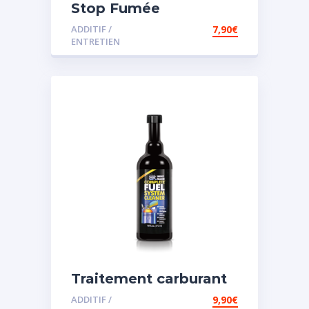
Stop Fumée
ADDITIF /
7,90
€
ENTRETIEN
Traitement carburant
diesel et essence
ADDITIF /
9,90
€