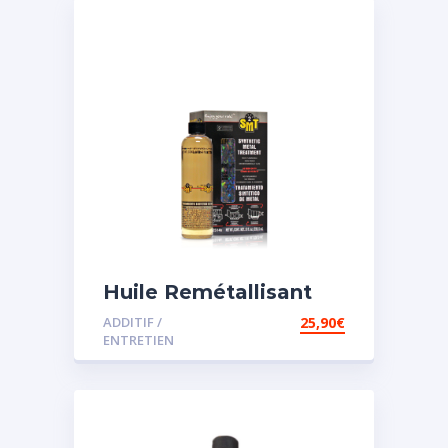
Huile Remétallisant
Moteur SMT2
ADDITIF /
25,90
€
ENTRETIEN