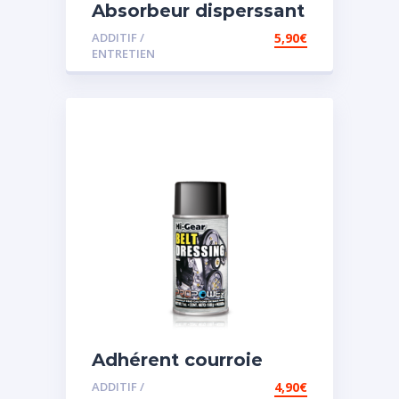
Absorbeur disperssant
d’eau pour carburant
ADDITIF /
5,90
€
ENTRETIEN
Adhérent courroie
ADDITIF /
4,90
€