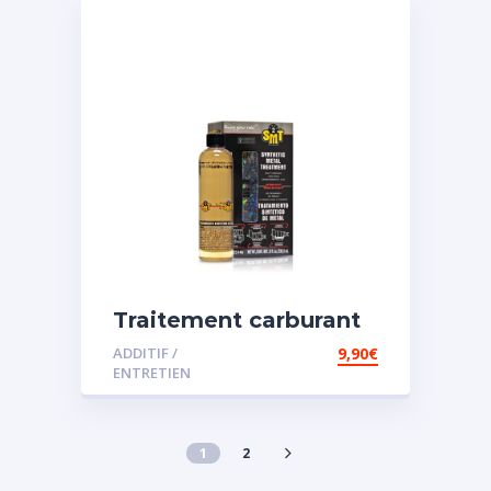
Traitement carburant
spécial essence
ADDITIF /
9,90
€
ENTRETIEN
1
2