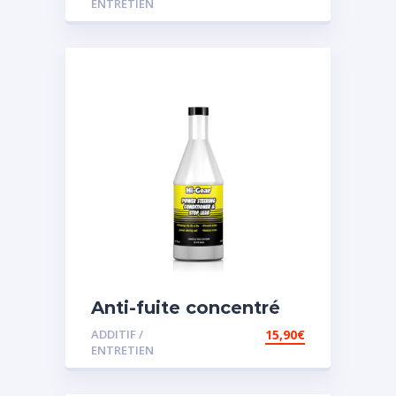
ENTRETIEN
Anti-fuite concentré
pour direction
ADDITIF /
15,90
€
assistée
ENTRETIEN