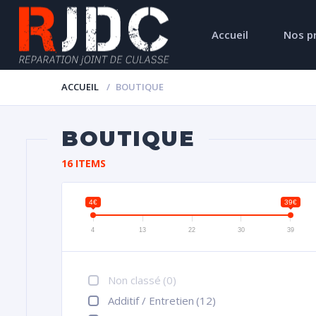
Accueil
Nos p
ACCUEIL
BOUTIQUE
BOUTIQUE
16 ITEMS
4€
39€
4
13
22
30
39
Non classé
(0)
Additif / Entretien
(12)