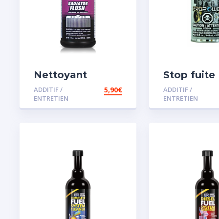
Nettoyant
Stop fuite
radiateur
moteur
ADDITIF /
5,90
€
ADDITIF /
ENTRETIEN
ENTRETIEN