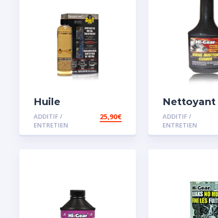
Huile
Nettoyant
Remétallisant
injecteur d
ADDITIF /
25,90
€
ADDITIF /
Moteur SMT2
ENTRETIEN
ENTRETIEN