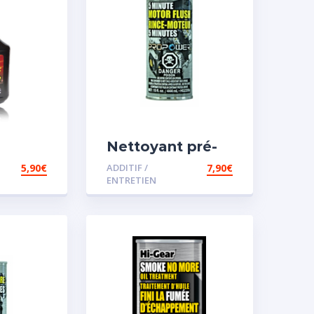
Nettoyant pré-
iesel
vidange
5,90
€
ADDITIF /
7,90
€
ENTRETIEN