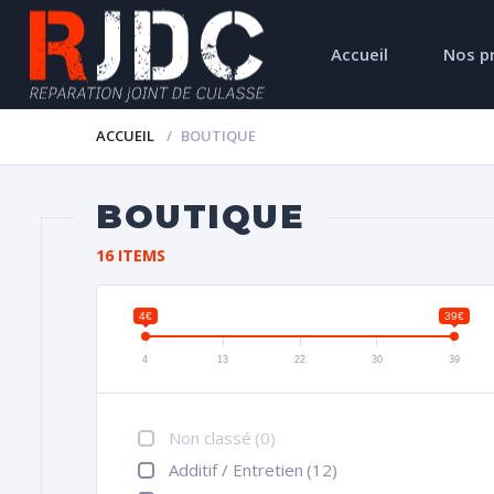
Accueil
Nos p
ACCUEIL
BOUTIQUE
BOUTIQUE
16 ITEMS
4€
39€
4
13
22
30
39
Non classé
(0)
Additif / Entretien
(12)