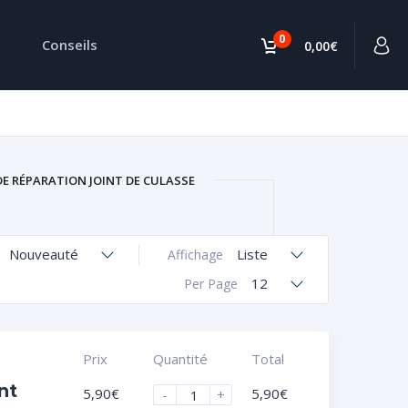
0
Conseils
0,00€
DE RÉPARATION JOINT DE CULASSE
Nouveauté
Liste
Affichage
12
Per Page
Prix
Quantité
Total
nt
5,90
€
5,90
€
-
+