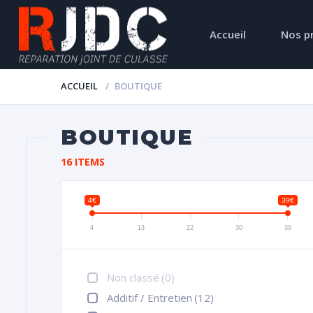
Accueil
Nos p
ACCUEIL
BOUTIQUE
BOUTIQUE
16 ITEMS
4€
39€
4
13
22
30
39
Non classé
(0)
Additif / Entretien
(12)