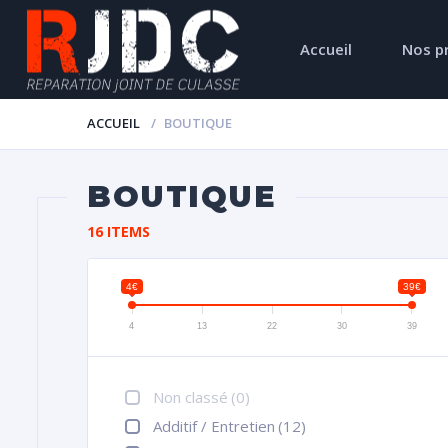
Accueil
Nos p
ACCUEIL
BOUTIQUE
BOUTIQUE
16 ITEMS
4€
39€
4
13
22
30
39
Non classé
(0)
Additif / Entretien
(12)