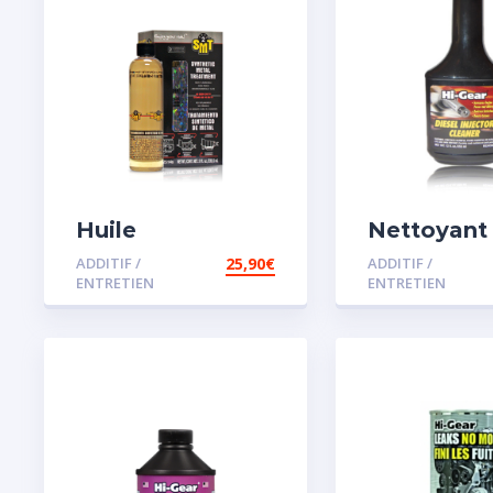
Huile
Nettoyant
Remétallisant
injecteur d
ADDITIF /
25,90
€
ADDITIF /
Moteur SMT2
ENTRETIEN
ENTRETIEN