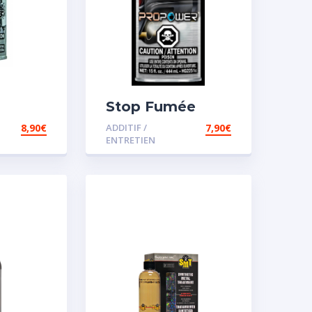
Stop Fumée
8,90
€
ADDITIF /
7,90
€
ENTRETIEN