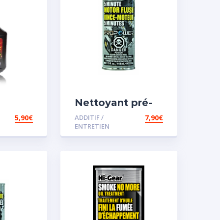
Nettoyant pré-
iesel
vidange
5,90
€
ADDITIF /
7,90
€
ENTRETIEN