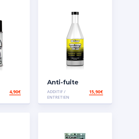
Anti-fuite
concentré pour
4,90
€
ADDITIF /
15,90
€
direction
ENTRETIEN
assistée