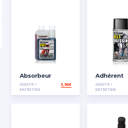
Absorbeur
Adhérent
disperssant
courroie
ADDITIF /
5,90
€
ADDITIF /
d’eau pour
ENTRETIEN
ENTRETIEN
carburant