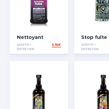
Nettoyant
Stop fuite
radiateur
moteur
ADDITIF /
5,90
€
ADDITIF /
ENTRETIEN
ENTRETIEN