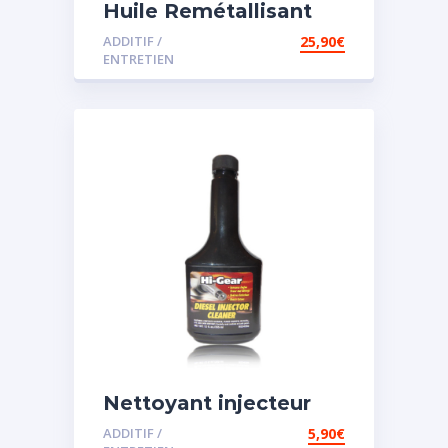
Huile Remétallisant
Moteur SMT2
ADDITIF /
25,90
€
ENTRETIEN
Nettoyant injecteur
diesel
ADDITIF /
5,90
€