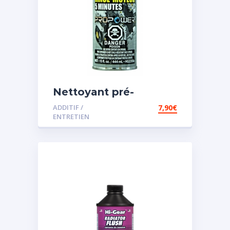
Nettoyant pré-
vidange
ADDITIF /
7,90
€
ENTRETIEN