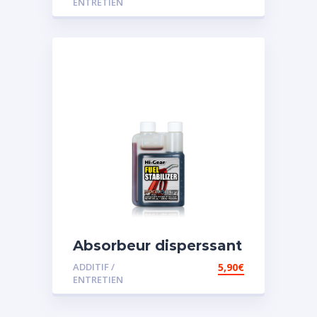
ENTRETIEN
Absorbeur disperssant
d’eau pour carburant
ADDITIF /
5,90
€
ENTRETIEN