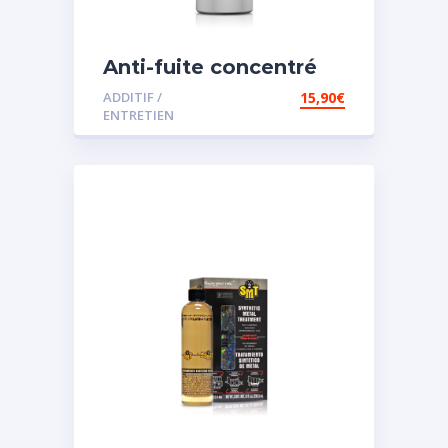
Anti-fuite concentré
pour direction
ADDITIF /
15,90
€
assistée
ENTRETIEN