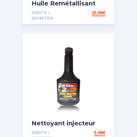
Huile Remétallisant
Moteur SMT2
ADDITIF /
25,90
€
ENTRETIEN
Nettoyant injecteur
diesel
ADDITIF /
5,90
€