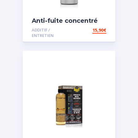
Anti-fuite concentré
pour direction
ADDITIF /
15,90
€
assistée
ENTRETIEN