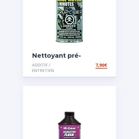
Nettoyant pré-
vidange
ADDITIF /
7,90
€
ENTRETIEN