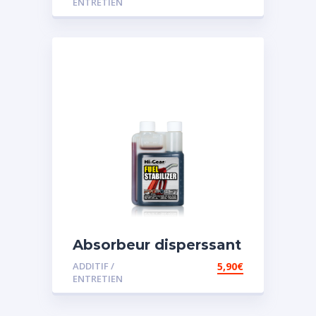
ENTRETIEN
Absorbeur disperssant
d’eau pour carburant
ADDITIF /
5,90
€
ENTRETIEN