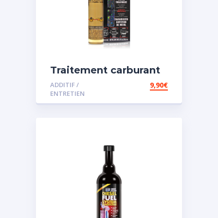
Traitement carburant
spécial essence
ADDITIF /
9,90
€
ENTRETIEN