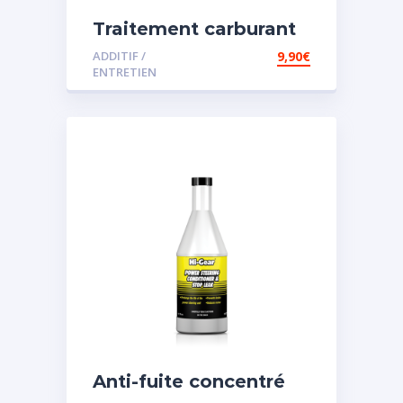
Traitement carburant
diesel et essence
ADDITIF /
9,90
€
ENTRETIEN
Anti-fuite concentré
pour direction