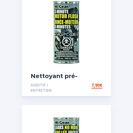
Nettoyant pré-
vidange
ADDITIF /
7,90
€
ENTRETIEN