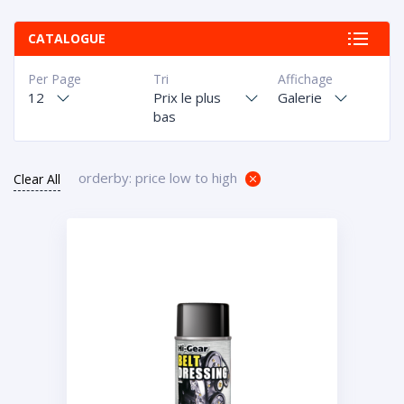
CATALOGUE
Per Page
Tri
Affichage
12
Prix le plus
Galerie
bas
orderby: price low to high
Clear All