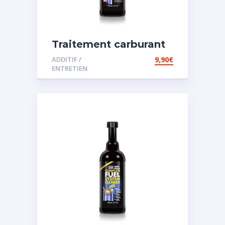
Traitement carburant
spécial diesel
ADDITIF /
9,90
€
ENTRETIEN