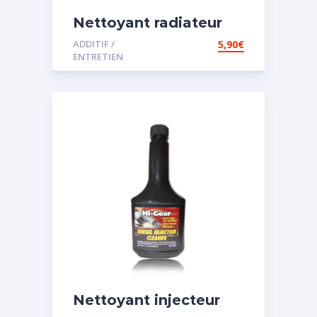
Nettoyant radiateur
ADDITIF /
5,90
€
ENTRETIEN
Nettoyant injecteur
diesel