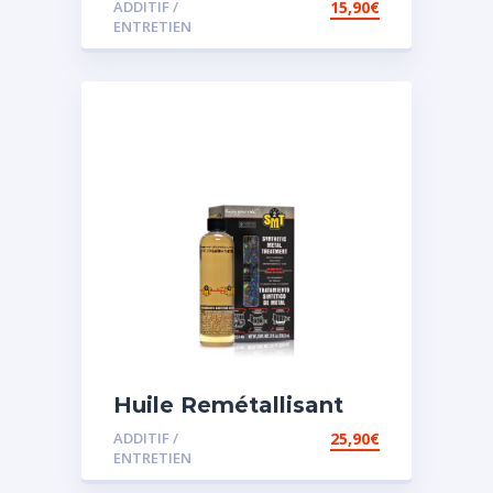
ADDITIF /
15,90
€
assistée
ENTRETIEN
Huile Remétallisant
Moteur SMT2
ADDITIF /
25,90
€
ENTRETIEN