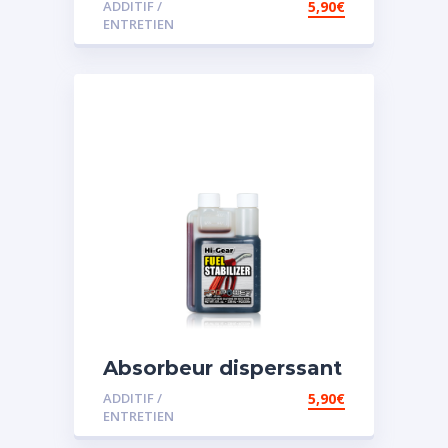
ADDITIF /
5,90
€
ENTRETIEN
Absorbeur disperssant
d’eau pour carburant
ADDITIF /
5,90
€
ENTRETIEN