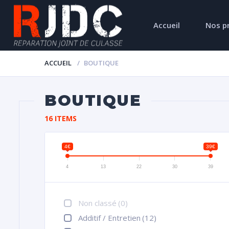
Accueil
Nos p
ACCUEIL
BOUTIQUE
BOUTIQUE
16 ITEMS
4€
39€
4
13
22
30
39
Non classé
(0)
Additif / Entretien
(12)