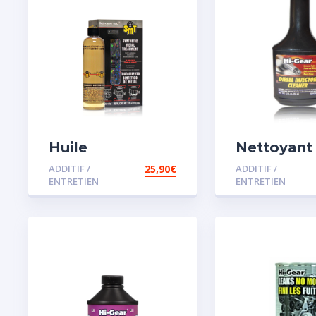
Huile
Nettoyant
Remétallisant
injecteur d
ADDITIF /
25,90
€
ADDITIF /
Moteur SMT2
ENTRETIEN
ENTRETIEN