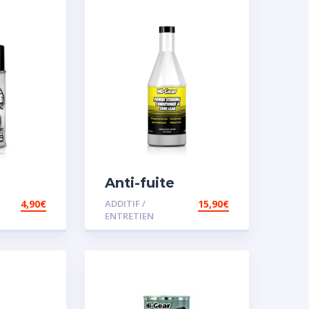
Anti-fuite
concentré pour
4,90
€
ADDITIF /
15,90
€
direction
ENTRETIEN
assistée