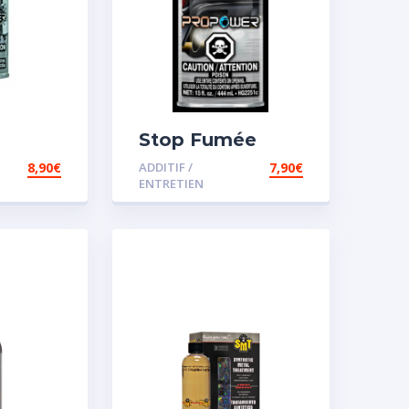
Stop Fumée
8,90
€
ADDITIF /
7,90
€
ENTRETIEN