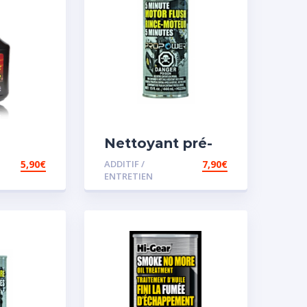
Nettoyant pré-
iesel
vidange
5,90
€
ADDITIF /
7,90
€
ENTRETIEN