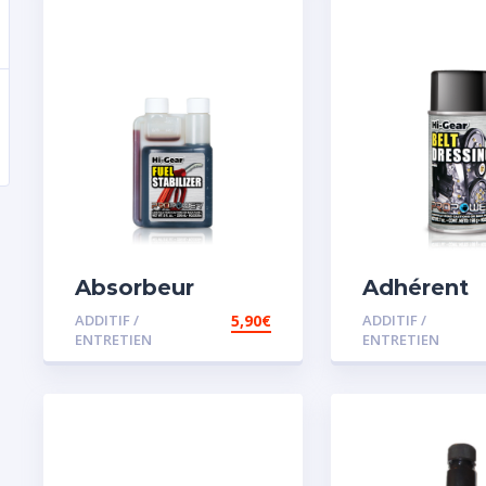
Absorbeur
Adhérent
disperssant
courroie
ADDITIF /
5,90
€
ADDITIF /
d’eau pour
ENTRETIEN
ENTRETIEN
carburant