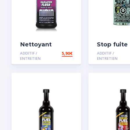
Nettoyant
Stop fuite
radiateur
moteur
ADDITIF /
5,90
€
ADDITIF /
ENTRETIEN
ENTRETIEN