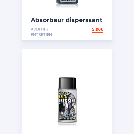
Absorbeur disperssant
d’eau pour carburant
ADDITIF /
5,90
€
ENTRETIEN