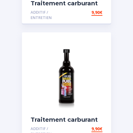
Traitement carburant
diesel et essence
ADDITIF /
9,90
€
ENTRETIEN
Traitement carburant
spécial diesel
ADDITIF /
9,90
€