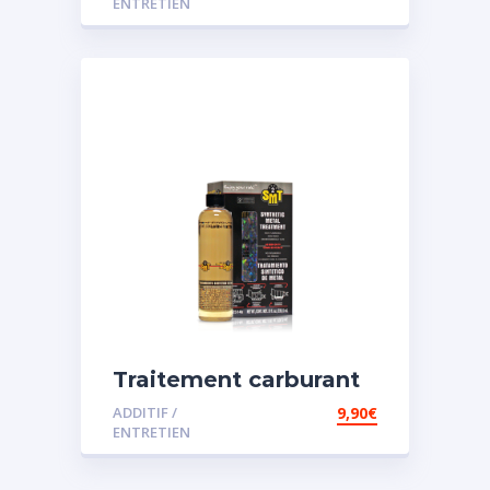
ENTRETIEN
Traitement carburant
spécial essence
ADDITIF /
9,90
€
ENTRETIEN