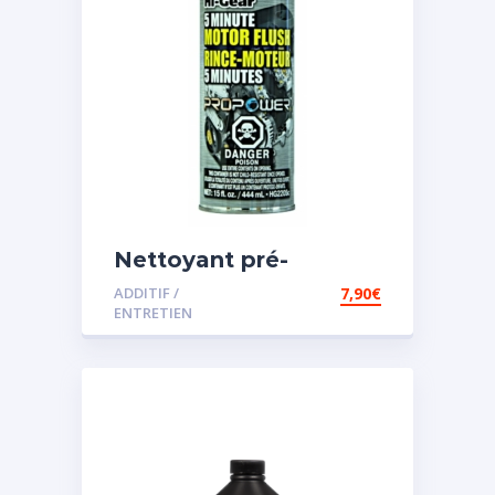
Nettoyant pré-
vidange
ADDITIF /
7,90
€
ENTRETIEN