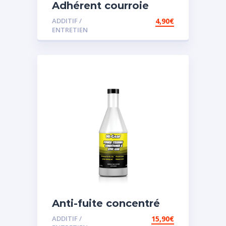
Adhérent courroie
ADDITIF /
4,90
€
ENTRETIEN
Anti-fuite concentré
pour direction
ADDITIF /
15,90
€
assistée