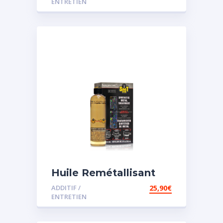
ENTRETIEN
Huile Remétallisant
Moteur SMT2
ADDITIF /
25,90
€
ENTRETIEN