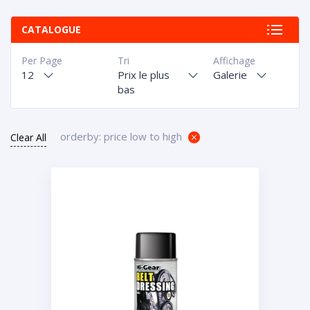
CATALOGUE
Per Page
Tri
Affichage
12
Prix le plus
Galerie
bas
orderby: price low to high
Clear All