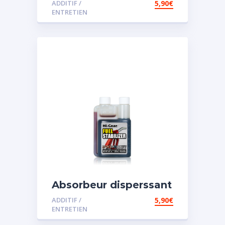
ADDITIF /
5,90
€
ENTRETIEN
Absorbeur disperssant
d’eau pour carburant
ADDITIF /
5,90
€
ENTRETIEN