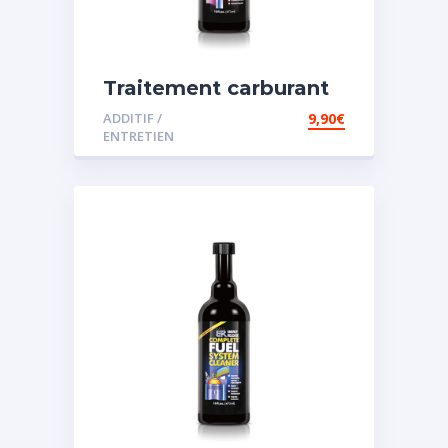
Traitement carburant
spécial diesel
ADDITIF /
9,90
€
ENTRETIEN