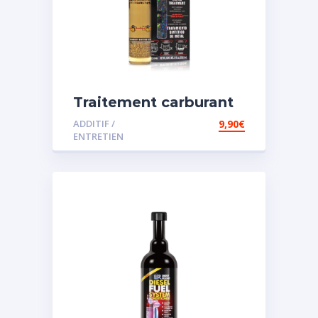
Traitement carburant
spécial essence
ADDITIF /
9,90
€
ENTRETIEN