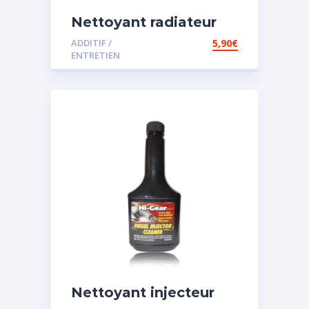
Nettoyant radiateur
ADDITIF /
5,90
€
ENTRETIEN
Nettoyant injecteur
diesel