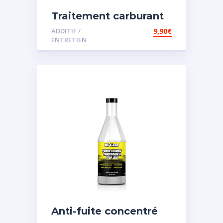
Traitement carburant
diesel et essence
ADDITIF /
9,90
€
ENTRETIEN
Anti-fuite concentré
pour direction