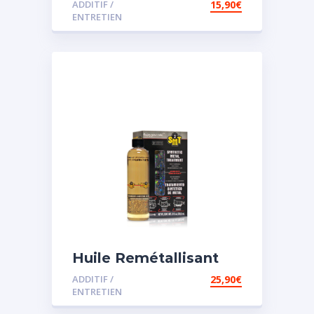
ADDITIF /
15,90
€
assistée
ENTRETIEN
Huile Remétallisant
Moteur SMT2
ADDITIF /
25,90
€
ENTRETIEN