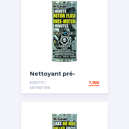
Nettoyant pré-
vidange
ADDITIF /
7,90
€
ENTRETIEN