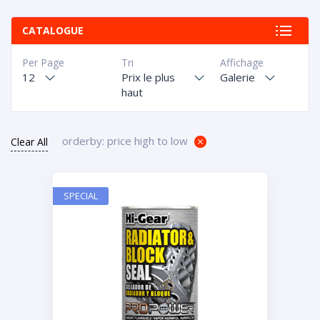
CATALOGUE
Per Page
Tri
Affichage
12
Prix le plus
Galerie
haut
orderby: price high to low
Clear All
SPECIAL