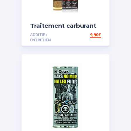
Traitement carburant
spécial essence
ADDITIF /
9,90
€
ENTRETIEN