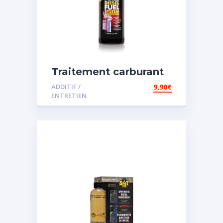
Traitement carburant
spécial diesel
ADDITIF /
9,90
€
ENTRETIEN