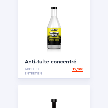
Anti-fuite concentré
pour direction
ADDITIF /
15,90
€
assistée
ENTRETIEN