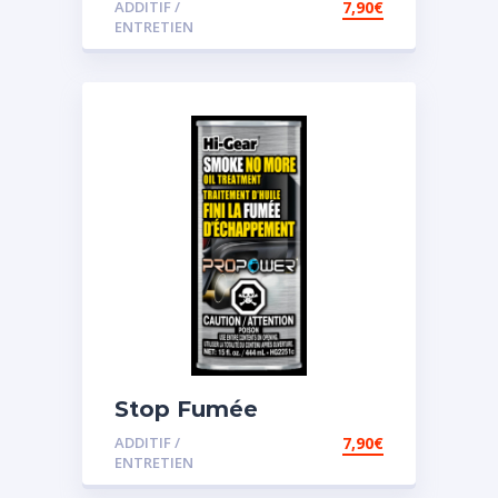
ADDITIF /
7,90
€
ENTRETIEN
Stop Fumée
ADDITIF /
7,90
€
ENTRETIEN