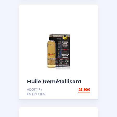
Huile Remétallisant
Moteur SMT2
ADDITIF /
25,90
€
ENTRETIEN