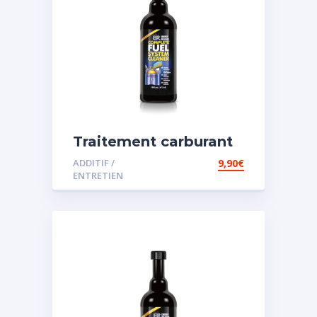
Traitement carburant
diesel et essence
ADDITIF /
9,90
€
ENTRETIEN