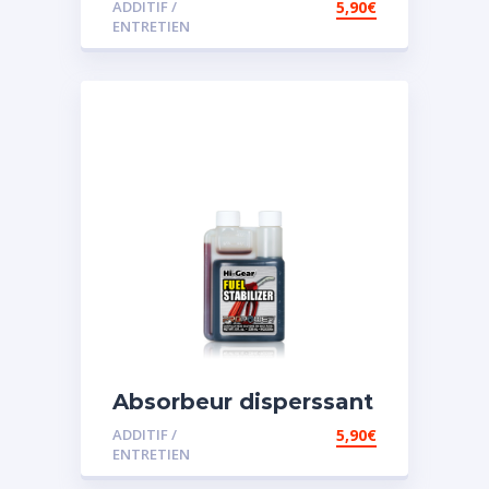
ADDITIF /
5,90
€
ENTRETIEN
Absorbeur disperssant
d’eau pour carburant
ADDITIF /
5,90
€
ENTRETIEN