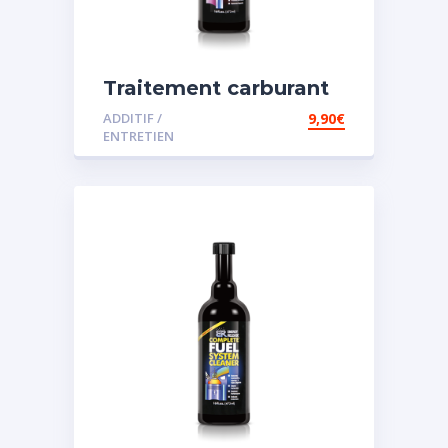
Traitement carburant
spécial diesel
ADDITIF /
9,90
€
ENTRETIEN