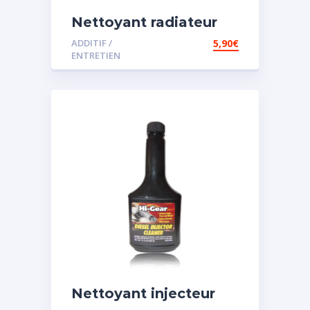
Nettoyant radiateur
ADDITIF /
5,90
€
ENTRETIEN
Nettoyant injecteur
diesel