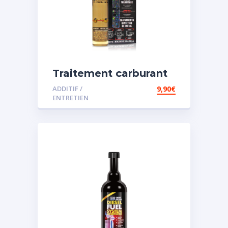
Traitement carburant
spécial essence
ADDITIF /
9,90
€
ENTRETIEN