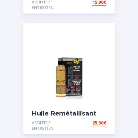
ADDITIF /
15,90
€
assistée
ENTRETIEN
Huile Remétallisant
Moteur SMT2
ADDITIF /
25,90
€
ENTRETIEN