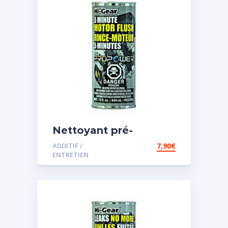
Nettoyant pré-
vidange
ADDITIF /
7,90
€
ENTRETIEN