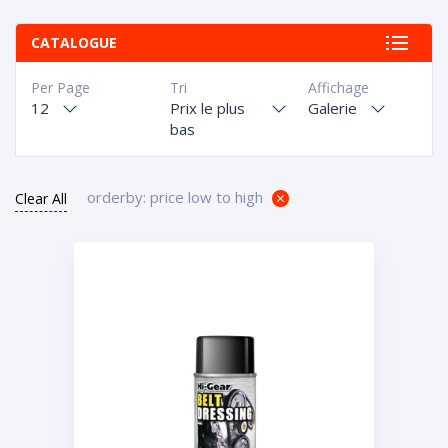
CATALOGUE
Per Page
Tri
Affichage
12
Prix le plus
Galerie
bas
orderby: price low to high
Clear All