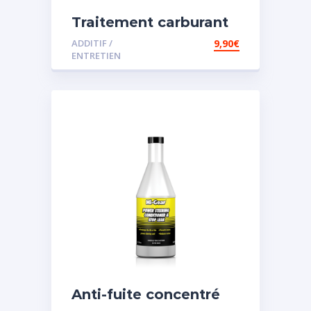
Traitement carburant
diesel et essence
ADDITIF /
9,90
€
ENTRETIEN
Anti-fuite concentré
pour direction