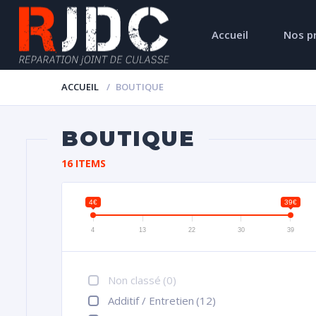
Accueil
Nos p
ACCUEIL
BOUTIQUE
BOUTIQUE
16 ITEMS
4€
39€
4
13
22
30
39
Non classé
(0)
Additif / Entretien
(12)