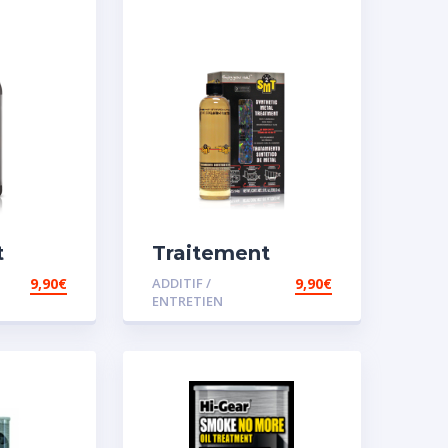
t
Traitement
carburant
9,90
€
ADDITIF /
9,90
€
sel
spécial essence
ENTRETIEN