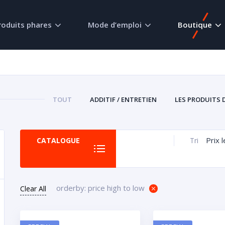
roduits phares
Mode d’emploi
Boutique
TOUT
ADDITIF / ENTRETIEN
LES PRODUITS 
Prix 
CATALOGUE
Tri
orderby: price high to low
Clear All