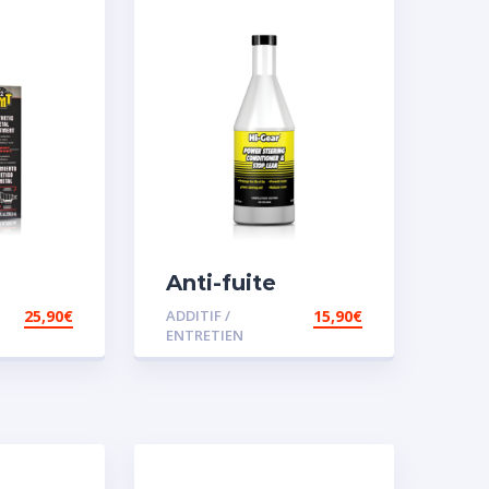
Anti-fuite
sant
concentré pour
25,90
€
ADDITIF /
15,90
€
MT2
direction
ENTRETIEN
assistée