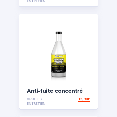
ENTRETIEN
Anti-fuite concentré
pour direction
ADDITIF /
15,90
€
assistée
ENTRETIEN