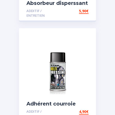
Absorbeur disperssant
d’eau pour carburant
ADDITIF /
5,90
€
ENTRETIEN
Adhérent courroie
ADDITIF /
4,90
€