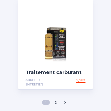
Traitement carburant
spécial essence
ADDITIF /
9,90
€
ENTRETIEN
1
2