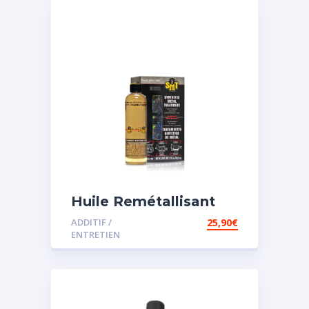
Huile Remétallisant
Moteur SMT2
ADDITIF /
25,90
€
ENTRETIEN