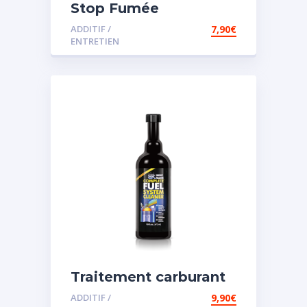
Stop Fumée
ADDITIF /
7,90
€
ENTRETIEN
Traitement carburant
diesel et essence
ADDITIF /
9,90
€