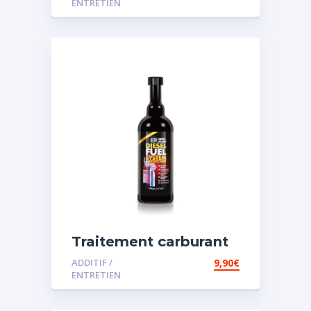
ENTRETIEN
Traitement carburant
spécial diesel
ADDITIF /
9,90
€
ENTRETIEN