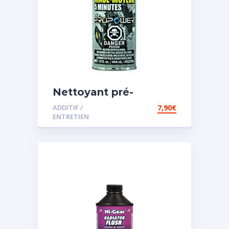
Nettoyant pré-
vidange
ADDITIF /
7,90
€
ENTRETIEN