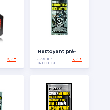
Nettoyant pré-
iesel
vidange
5,90
€
ADDITIF /
7,90
€
ENTRETIEN