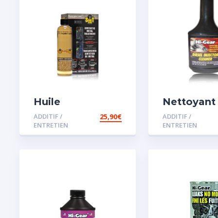
Huile
Nettoyant
Remétallisant
injecteur d
ADDITIF /
25,90
€
ADDITIF /
Moteur SMT2
ENTRETIEN
ENTRETIEN