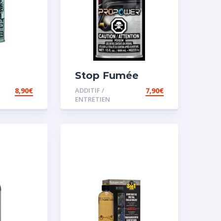
Stop Fumée
8,90
€
ADDITIF /
7,90
€
ENTRETIEN