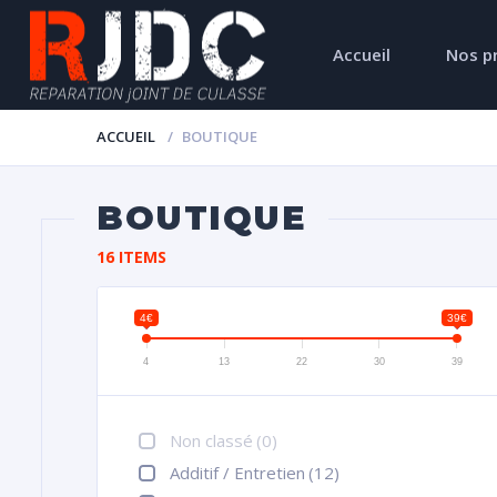
Accueil
Nos p
ACCUEIL
BOUTIQUE
BOUTIQUE
16 ITEMS
4€
39€
4
13
22
30
39
Non classé
(0)
Additif / Entretien
(12)