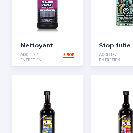
Nettoyant
Stop fuite
radiateur
moteur
ADDITIF /
5,90
€
ADDITIF /
ENTRETIEN
ENTRETIEN