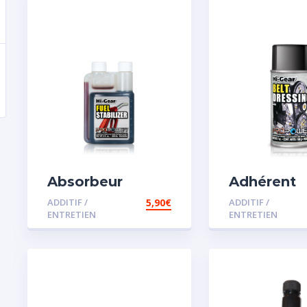
Absorbeur
Adhérent
disperssant
courroie
ADDITIF /
5,90
€
ADDITIF /
d’eau pour
ENTRETIEN
ENTRETIEN
carburant