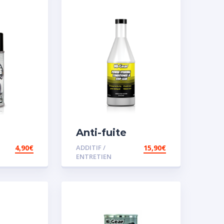
Anti-fuite
concentré pour
4,90
€
ADDITIF /
15,90
€
direction
ENTRETIEN
assistée