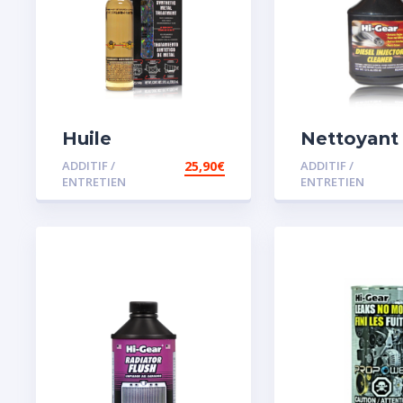
Huile
Nettoyant
Remétallisant
injecteur d
ADDITIF /
25,90
€
ADDITIF /
Moteur SMT2
ENTRETIEN
ENTRETIEN