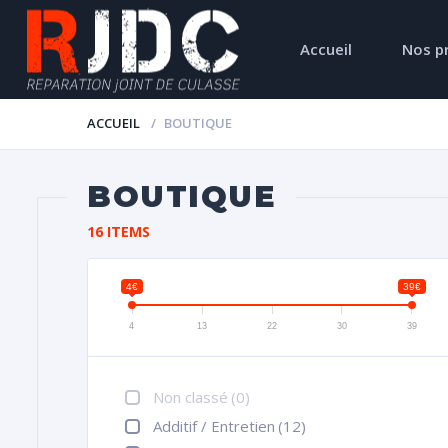
Accueil
Nos p
ACCUEIL
BOUTIQUE
BOUTIQUE
16 ITEMS
4€
39€
4
13
22
30
39
Non classé
(0)
Additif / Entretien
(12)