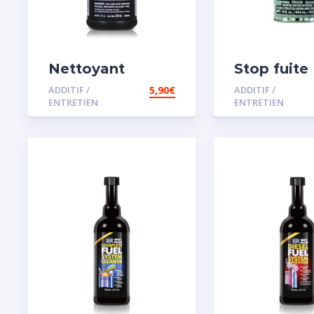
Nettoyant
Stop fuite
radiateur
moteur
ADDITIF /
5,90
€
ADDITIF /
ENTRETIEN
ENTRETIEN