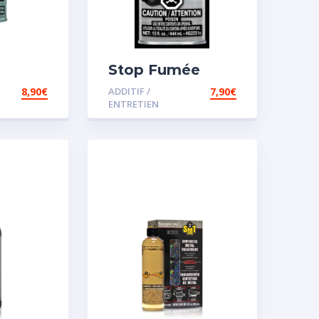
Stop Fumée
8,90
€
ADDITIF /
7,90
€
ENTRETIEN