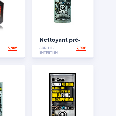
Nettoyant pré-
iesel
vidange
5,90
€
ADDITIF /
7,90
€
ENTRETIEN