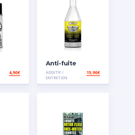
Anti-fuite
concentré pour
4,90
€
ADDITIF /
15,90
€
direction
ENTRETIEN
assistée