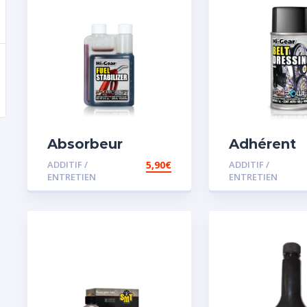
Absorbeur
Adhérent
disperssant
courroie
ADDITIF /
5,90
€
ADDITIF /
d’eau pour
ENTRETIEN
ENTRETIEN
carburant