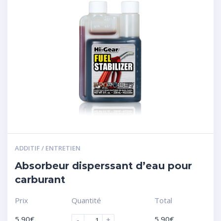
ADDITIF / ENTRETIEN
Absorbeur disperssant d’eau pour
carburant
Prix
Quantité
Total
5,90
€
5,90
€
-
+