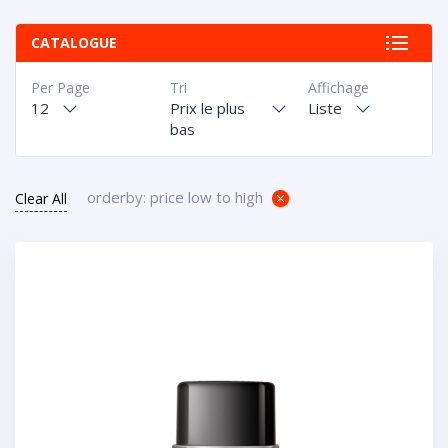
CATALOGUE
Per Page
Tri
Affichage
12
Prix le plus
Liste
bas
orderby: price low to high
Clear All