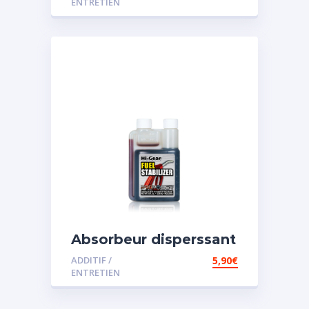
ENTRETIEN
Absorbeur disperssant
d’eau pour carburant
ADDITIF /
5,90
€
ENTRETIEN