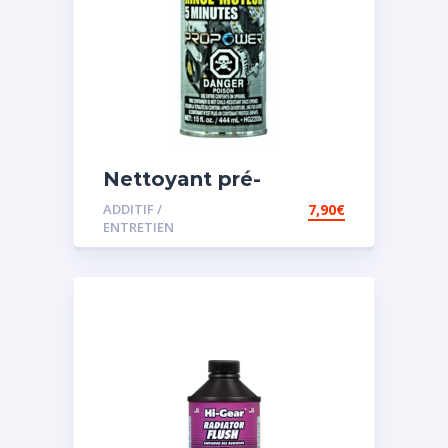
Nettoyant pré-
vidange
ADDITIF /
7,90
€
ENTRETIEN