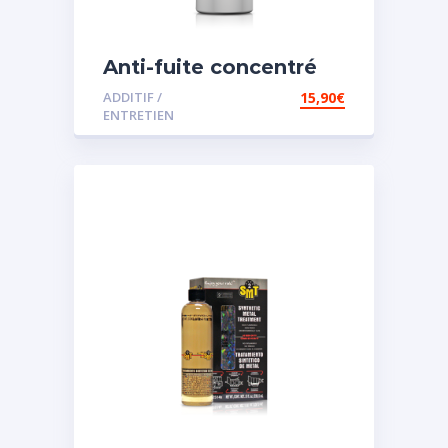
Anti-fuite concentré
pour direction
ADDITIF /
15,90
€
assistée
ENTRETIEN