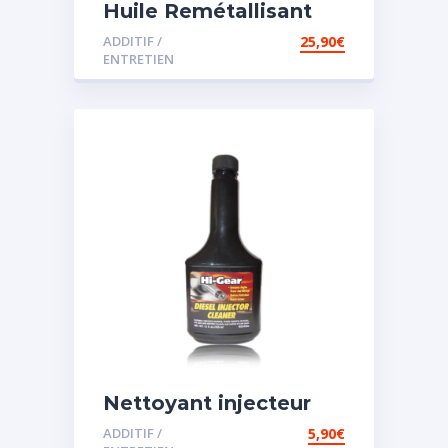
Huile Remétallisant
Moteur SMT2
ADDITIF /
25,90
€
ENTRETIEN
Nettoyant injecteur
diesel
ADDITIF /
5,90
€