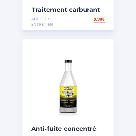
Traitement carburant
diesel et essence
ADDITIF /
9,90
€
ENTRETIEN
Anti-fuite concentré
pour direction