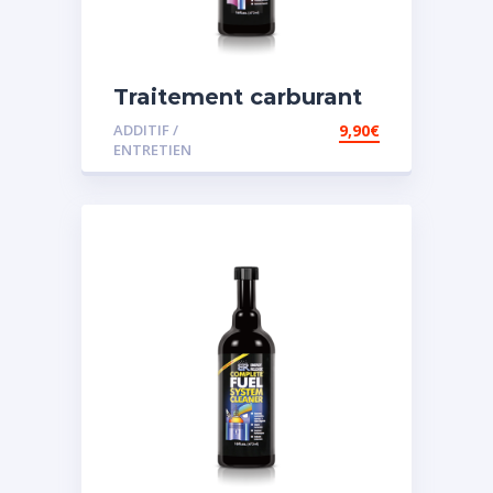
Traitement carburant
spécial diesel
ADDITIF /
9,90
€
ENTRETIEN