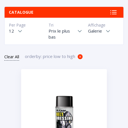
CATALOGUE
Per Page
Tri
Affichage
12
Prix le plus
Galerie
bas
orderby: price low to high
Clear All