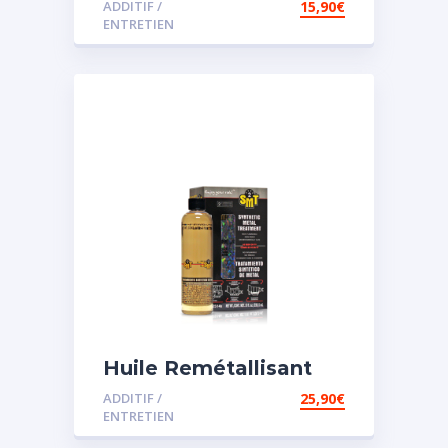
ADDITIF /
15,90
€
assistée
ENTRETIEN
Huile Remétallisant
Moteur SMT2
ADDITIF /
25,90
€
ENTRETIEN