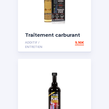
Traitement carburant
spécial essence
ADDITIF /
9,90
€
ENTRETIEN