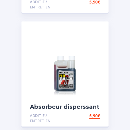
ADDITIF /
5,90
€
ENTRETIEN
Absorbeur disperssant
d’eau pour carburant
ADDITIF /
5,90
€
ENTRETIEN