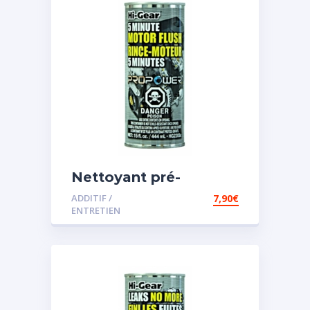
Nettoyant pré-
vidange
ADDITIF /
7,90
€
ENTRETIEN