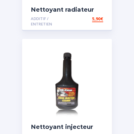
Nettoyant radiateur
ADDITIF /
5,90
€
ENTRETIEN
Nettoyant injecteur
diesel