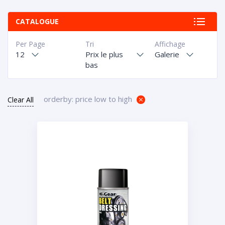
CATALOGUE
Per Page
Tri
Affichage
12
Prix le plus
Galerie
bas
orderby: price low to high
Clear All