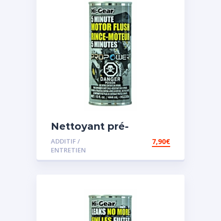
Nettoyant pré-
vidange
ADDITIF /
7,90
€
ENTRETIEN