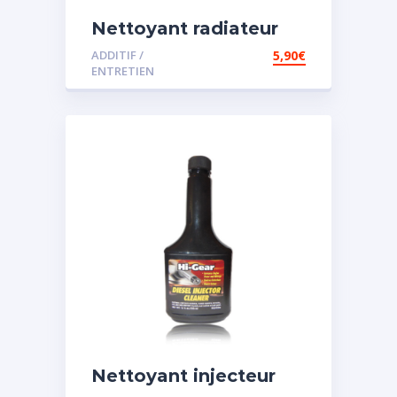
Nettoyant radiateur
ADDITIF /
5,90
€
ENTRETIEN
Nettoyant injecteur
diesel