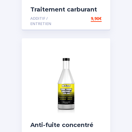
Traitement carburant
diesel et essence
ADDITIF /
9,90
€
ENTRETIEN
Anti-fuite concentré
pour direction