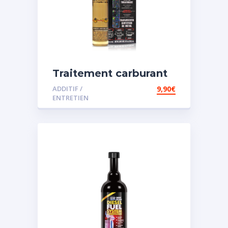
Traitement carburant
spécial essence
ADDITIF /
9,90
€
ENTRETIEN