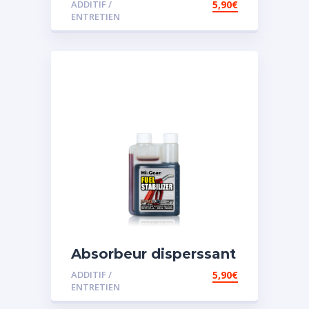
ADDITIF /
5,90
€
ENTRETIEN
Absorbeur disperssant
d’eau pour carburant
ADDITIF /
5,90
€
ENTRETIEN