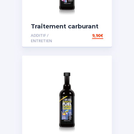
Traitement carburant
spécial diesel
ADDITIF /
9,90
€
ENTRETIEN