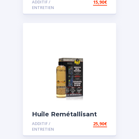
ADDITIF /
15,90
€
assistée
ENTRETIEN
Huile Remétallisant
Moteur SMT2
ADDITIF /
25,90
€
ENTRETIEN