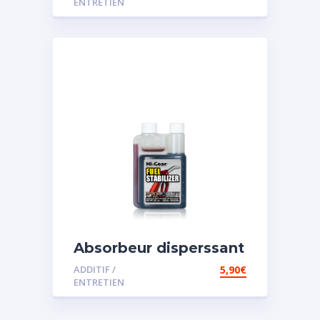
ENTRETIEN
Absorbeur disperssant
d’eau pour carburant
ADDITIF /
5,90
€
ENTRETIEN