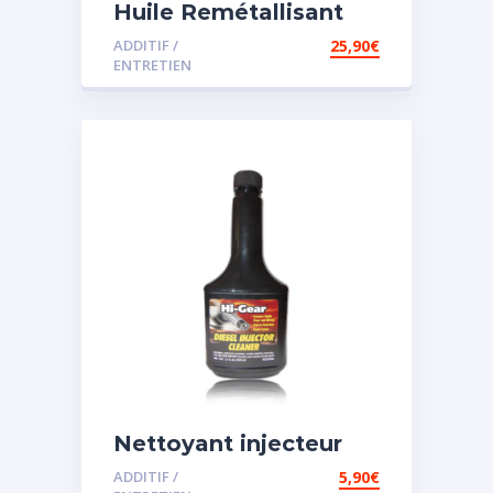
Huile Remétallisant
Moteur SMT2
ADDITIF /
25,90
€
ENTRETIEN
Nettoyant injecteur
diesel
ADDITIF /
5,90
€