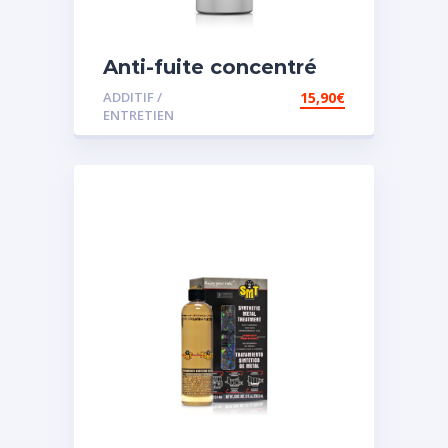
Anti-fuite concentré
pour direction
ADDITIF /
15,90
€
assistée
ENTRETIEN