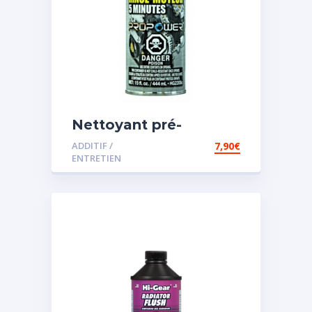
Nettoyant pré-
vidange
ADDITIF /
7,90
€
ENTRETIEN