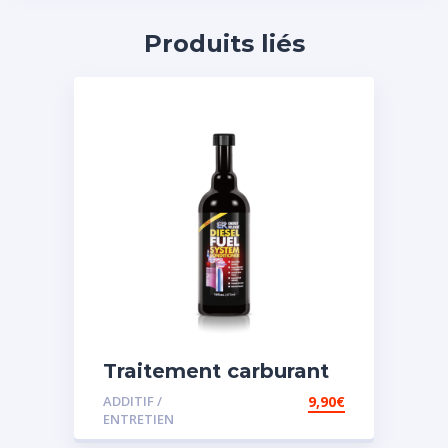
Produits liés
Traitement carburant
spécial diesel
ADDITIF /
9,90
€
ENTRETIEN