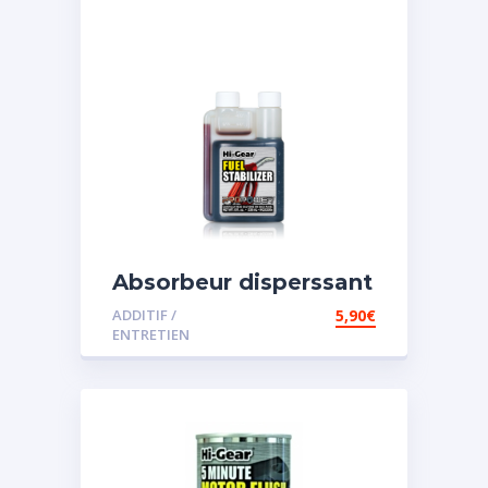
Absorbeur disperssant
d’eau pour carburant
ADDITIF /
5,90
€
ENTRETIEN