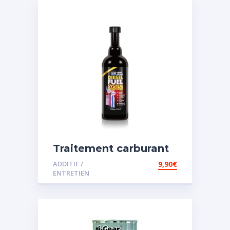
Traitement carburant
spécial diesel
ADDITIF /
9,90
€
ENTRETIEN