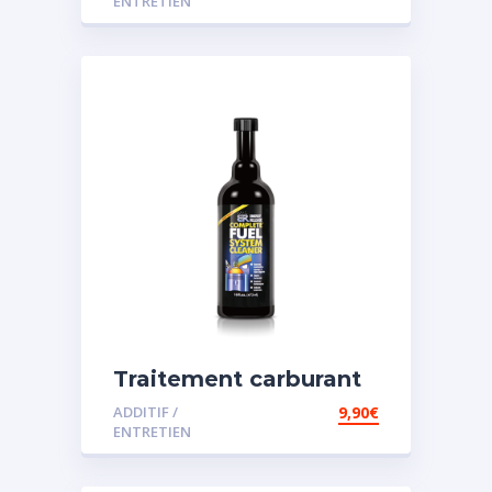
ENTRETIEN
Traitement carburant
diesel et essence
ADDITIF /
9,90
€
ENTRETIEN